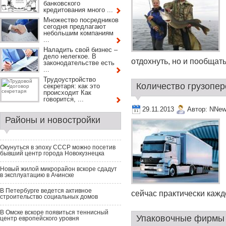
банковского
кредитования много ...
Множество посредников
сегодня предлагают
небольшим компаниям
...
Наладить свой бизнес –
дело нелегкое. В
отдохнуть, но и пообщатьс
законодательстве есть
...
Трудоустройство
Количество грузопер
секретаря: как это
происходит Как
говорится, ...
29.11.2013
Автор:
NNew
Районы и новостройки
Окунуться в эпоху СССР можно посетив
бывший центр города Новокузнецка
Новый жилой микрорайон вскоре сдадут
в эксплуатацию в Ачинске
В Петербурге ведется активное
сейчас практически кажд
строительство социальных домов
В Омске вскоре появиться теннисный
Упаковочные фирмы 
центр европейского уровня