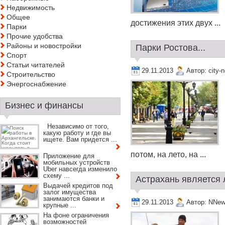
Недвижимость
Общее
достижения этих двух ...
Парки
Прочие удобства
Районы и новостройки
Парки Ростова...
Спорт
Статьи читателей
29.11.2013
Автор:
city-
Строительство
Энергоснабжение
Бизнес и финансы
Независимо от того,
какую работу и где вы
ищете. Вам придется ...
потом, на лето, на ...
Приложение для
мобильных устройств
Uber навсегда изменило
схему ...
Астрахань является 
Выдачей кредитов под
залог имущества
занимаются банки и
29.11.2013
Автор:
NNew
крупные ...
На фоне ограничения
возможностей