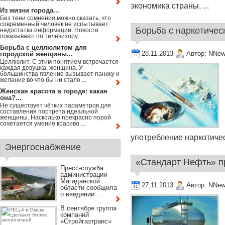
экономика страны, ...
Из жизни города...
Без тени сомнения можно сказать, что
современный человек не испытывает
Борьба с наркотичес
недостатка информации. Новости
показывают по телевизору, ...
Борьба с целлюлитом для
28.11.2013
Автор:
NNew
городской женщины...
Целлюлит. С этим понятием встречается
каждая девушка, женщина. У
большинства явление вызывает панику и
желание во что бы ни стало ...
Женская красота в городе: какая
она?...
Не существует чётких параметров для
составления портрета идеальной
женщины. Насколько прекрасно порой
сочетается умение красиво ...
употребление наркотическ
Энергоснабжение
«Стандарт Нефть» пр
Пресс-служба
администрации
Магаданской
27.11.2013
Автор:
NNew
области сообщила
о введении ...
В сентябре группа
компаний
«Стройгазтранс»