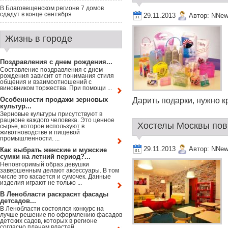
В Благовещенском регионе 7 домов
сдадут в конце сентября
29.11.2013
Автор:
NNew
Жизнь в городе
Поздравления с днем рождения...
Составление поздравления с днем
рождения зависит от понимания стиля
общения и взаимоотношений с
виновником торжества. При помощи ...
Особенности продажи зерновых
Дарить подарки, нужно кр
культур...
Зерновые культуры присутствуют в
рационе каждого человека. Это ценное
Хостелы Москвы пов
сырье, которое используют в
животноводстве и пищевой
промышленности. ...
29.11.2013
Автор:
NNew
Как выбрать женские и мужские
сумки на летний период?...
Неповторимый образ девушки
завершенным делают аксессуары. В том
числе это касается и сумочек. Данные
изделия играют не только ...
В Ленобласти раскрасят фасады
детсадов...
В Ленобласти состоялся конкурс на
лучше решение по оформлению фасадов
детских садов, которых в регионе
согласно планам властей ...