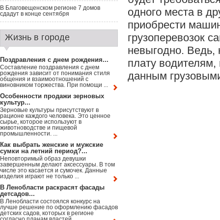
В Благовещенском регионе 7 домов
одного места в др
сдадут в конце сентября
приобрести машин
грузоперевозок са
Жизнь в городе
невыгодно. Ведь, 
Поздравления с днем рождения...
плату водителям,
Составление поздравления с днем
рождения зависит от понимания стиля
данным грузовым
общения и взаимоотношений с
виновником торжества. При помощи ...
Особенности продажи зерновых
культур...
Зерновые культуры присутствуют в
рационе каждого человека. Это ценное
сырье, которое используют в
животноводстве и пищевой
промышленности. ...
Как выбрать женские и мужские
сумки на летний период?...
Неповторимый образ девушки
завершенным делают аксессуары. В том
числе это касается и сумочек. Данные
изделия играют не только ...
В Ленобласти раскрасят фасады
детсадов...
В Ленобласти состоялся конкурс на
лучше решение по оформлению фасадов
детских садов, которых в регионе
согласно планам властей ...