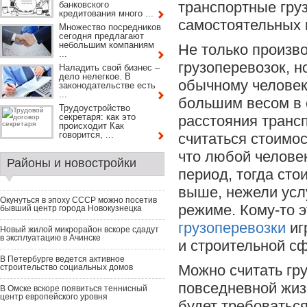
транспортные гру
банковского
кредитования много ...
самостоятельных 
Множество посредников
сегодня предлагают
небольшим компаниям
Не только произв
...
грузоперевозок, н
Наладить свой бизнес –
дело нелегкое. В
обычному человек
законодательстве есть
...
большим весом в 
Трудоустройство
секретаря: как это
расстояния трансп
происходит Как
говорится, ...
считаться стоимос
что любой человек
Районы и новостройки
период, тогда сто
выше, нежели усл
Окунуться в эпоху СССР можно посетив
режиме. Кому-то э
бывший центр города Новокузнецка
грузоперевозки
иг
Новый жилой микрорайон вскоре сдадут
в эксплуатацию в Ачинске
и строительной с
В Петербурге ведется активное
Можно считать гр
строительство социальных домов
повседневной жизн
В Омске вскоре появиться теннисный
центр европейского уровня
будет требоваться