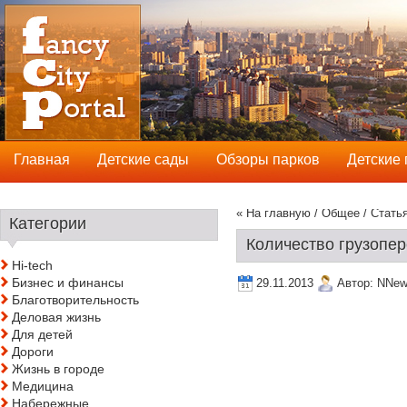
Главная
Детские сады
Обзоры парков
Детские
« На главную
/
Общее
/ Стать
Категории
Количество грузопе
Hi-tech
Бизнес и финансы
29.11.2013
Автор:
NNew
Благотворительность
Деловая жизнь
Для детей
Дороги
Жизнь в городе
Медицина
Набережные