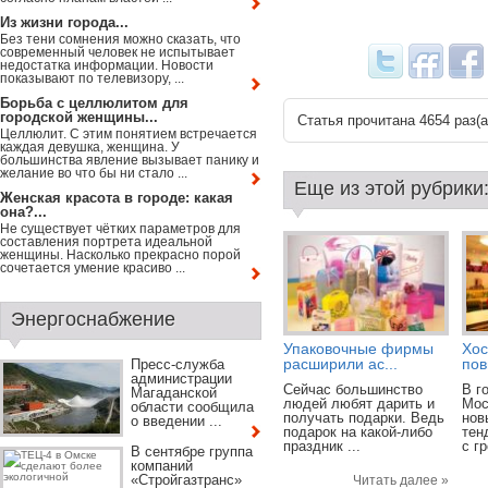
Из жизни города...
Без тени сомнения можно сказать, что
современный человек не испытывает
недостатка информации. Новости
показывают по телевизору, ...
Борьба с целлюлитом для
городской женщины...
Статья прочитана 4654 раз(a
Целлюлит. С этим понятием встречается
каждая девушка, женщина. У
большинства явление вызывает панику и
желание во что бы ни стало ...
Еще из этой рубрики
Женская красота в городе: какая
она?...
Не существует чётких параметров для
составления портрета идеальной
женщины. Насколько прекрасно порой
сочетается умение красиво ...
Энергоснабжение
Упаковочные фирмы
Хос
расширили ас...
пов
Пресс-служба
администрации
Сейчас большинство
В г
Магаданской
людей любят дарить и
Мос
области сообщила
получать подарки. Ведь
нов
о введении ...
подарок на какой-либо
тен
праздник ...
с г
В сентябре группа
компаний
«Стройгазтранс»
Читать далее »