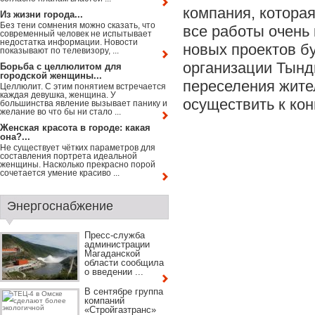
компания, котора
Из жизни города...
Без тени сомнения можно сказать, что
все работы очень 
современный человек не испытывает
недостатка информации. Новости
новых проектов б
показывают по телевизору, ...
организации Тын
Борьба с целлюлитом для
городской женщины...
переселения жите
Целлюлит. С этим понятием встречается
каждая девушка, женщина. У
осуществить к кон
большинства явление вызывает панику и
желание во что бы ни стало ...
Женская красота в городе: какая
она?...
Не существует чётких параметров для
составления портрета идеальной
женщины. Насколько прекрасно порой
сочетается умение красиво ...
Энергоснабжение
Пресс-служба
администрации
Магаданской
области сообщила
о введении ...
В сентябре группа
компаний
«Стройгазтранс»