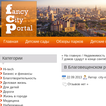
Главная
Детские сады
Обзоры парков
Детские
« На главную
/
Недвижимость
Категории
7 домов сдадут в конце сентя
В Благовещенском ре
Hi-tech
Бизнес и финансы
22.09.2013
Автор:
city-
Благотворительность
Деловая жизнь
Отзывов нет »
Для детей
Дороги
Жизнь в городе
Медицина
Набережные