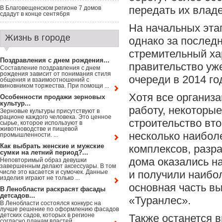
передать их влад
В Благовещенском регионе 7 домов
сдадут в конце сентября
На начальных эта
Жизнь в городе
однако за послед
стремительный хар
Поздравления с днем рождения...
правительство уж
Составление поздравления с днем
рождения зависит от понимания стиля
очереди в 2014 го
общения и взаимоотношений с
виновником торжества. При помощи ...
Хотя все организ
Особенности продажи зерновых
культур...
работу, некоторые
Зерновые культуры присутствуют в
рационе каждого человека. Это ценное
строительство вт
сырье, которое используют в
животноводстве и пищевой
несколько наибол
промышленности. ...
Как выбрать женские и мужские
комплексов, разр
сумки на летний период?...
дома оказались н
Неповторимый образ девушки
завершенным делают аксессуары. В том
числе это касается и сумочек. Данные
и получили наибо
изделия играют не только ...
основная часть в
В Ленобласти раскрасят фасады
детсадов...
«Туранлес».
В Ленобласти состоялся конкурс на
лучше решение по оформлению фасадов
детских садов, которых в регионе
Также останется
согласно планам властей ...