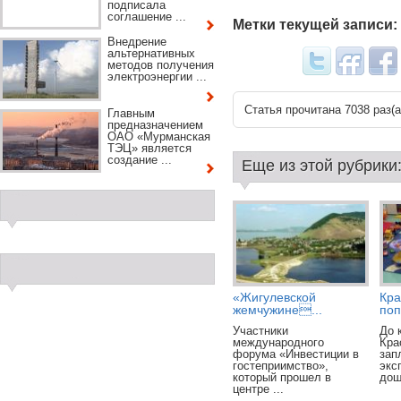
подписала
соглашение ...
Метки текущей записи:
Внедрение
альтернативных
методов получения
электроэнергии ...
Статья прочитана 7038 раз(a
Главным
предназначением
ОАО «Мурманская
ТЭЦ» является
создание ...
Еще из этой рубрики
«Жигулевской
Кра
жемчужине...
поп
Участники
До 
международного
Кра
форума «Инвестиции в
зап
гостеприимство»,
экс
который прошел в
дош
центре ...