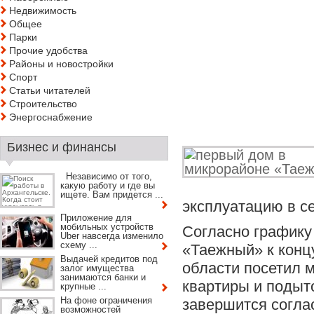
Недвижимость
Общее
Парки
Прочие удобства
Районы и новостройки
Спорт
Статьи читателей
Строительство
Энергоснабжение
Бизнес и финансы
Независимо от того,
какую работу и где вы
ищете. Вам придется ...
эксплуатацию в с
Приложение для
мобильных устройств
Согласно графику
Uber навсегда изменило
схему ...
«Таежный» к конц
Выдачей кредитов под
области посетил м
залог имущества
занимаются банки и
квартиры и подыто
крупные ...
На фоне ограничения
завершится соглас
возможностей