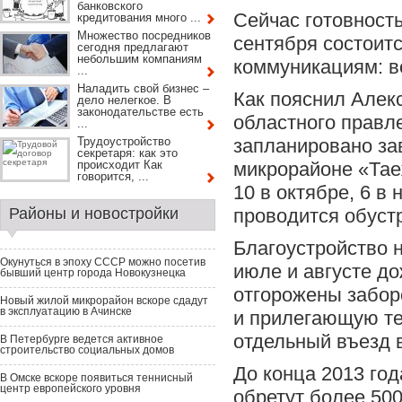
банковского
Сейчас готовност
кредитования много ...
Множество посредников
сентября состоит
сегодня предлагают
небольшим компаниям
коммуникациям: в
...
Наладить свой бизнес –
Как пояснил Алек
дело нелегкое. В
законодательстве есть
областного правле
...
Трудоустройство
запланировано за
секретаря: как это
происходит Как
микрорайоне «Таеж
говорится, ...
10 в октябре, 6 в
Районы и новостройки
проводится обустр
Благоустройство 
Окунуться в эпоху СССР можно посетив
июле и августе д
бывший центр города Новокузнецка
отгорожены забор
Новый жилой микрорайон вскоре сдадут
в эксплуатацию в Ачинске
и прилегающую те
отдельный въезд 
В Петербурге ведется активное
строительство социальных домов
До конца 2013 го
В Омске вскоре появиться теннисный
центр европейского уровня
обретут более 500