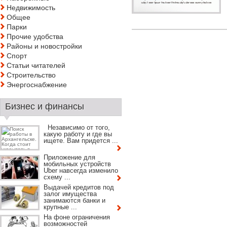
Недвижимость
Общее
Парки
Прочие удобства
Районы и новостройки
Спорт
Статьи читателей
Строительство
Энергоснабжение
Бизнес и финансы
Независимо от того,
какую работу и где вы
ищете. Вам придется ...
Приложение для
мобильных устройств
Uber навсегда изменило
схему ...
Выдачей кредитов под
залог имущества
занимаются банки и
крупные ...
На фоне ограничения
возможностей