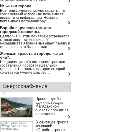
Из жизни города...
Без тени сомнения можно сказать, что
современный человек не испытывает
недостатка информации. Новости
показывают по телевизору, ...
Борьба с целлюлитом для
городской женщины...
Целлюлит. С этим понятием встречается
каждая девушка, женщина. У
большинства явление вызывает панику и
желание во что бы ни стало ...
Женская красота в городе: какая
она?...
Не существует чётких параметров для
составления портрета идеальной
женщины. Насколько прекрасно порой
сочетается умение красиво ...
Энергоснабжение
Пресс-служба
администрации
Магаданской
области сообщила
о введении ...
В сентябре группа
компаний
«Стройгазтранс»