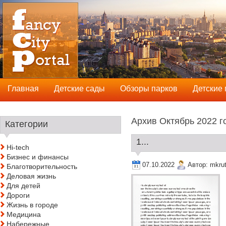
Главная
Детские сады
Обзоры парков
Детские
Архив Октябрь 2022 г
Категории
1...
Hi-tech
Бизнес и финансы
07.10.2022
Автор:
mkru
Благотворительность
Деловая жизнь
Для детей
Дороги
Жизнь в городе
Медицина
Набережные