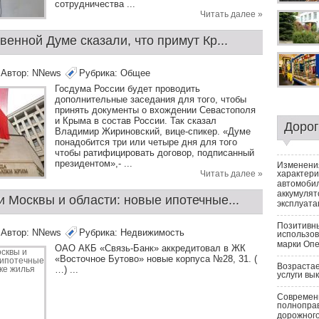
сотрудничества ...
Читать далее »
венной Думе сказали, что примут Кр...
Автор:
NNews
Рубрика:
Общее
Госдума России будет проводить
дополнительные заседания для того, чтобы
принять документы о вхождении Севастополя
и Крыма в состав России. Так сказал
Доро
Владимир Жириновский, вице-спикер. «Думе
понадобится три или четыре дня для того
чтобы ратифицировать договор, подписанный
президентом»,- ...
Изменени
Читать далее »
характери
автомоби
аккумулят
 Москвы и области: новые ипотечные...
эксплуата
Позитивн
Автор:
NNews
Рубрика:
Недвижимость
использо
марки Оп
ОАО АКБ «Связь-Банк» аккредитовал в ЖК
«Восточное Бутово» новые корпуса №28, 31. (
Возрастае
…) ...
услуги вы
Современн
полнопра
дорожног