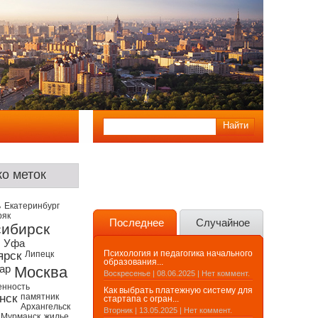
о меток
ь
Екатеринбург
ряк
Последнее
Случайное
ибирск
Уфа
Психология и педагогика начального
ярск
Липецк
образования...
ар
Москва
Воскресенье | 08.06.2025 | Нет коммент.
нность
Как выбрать платежную систему для
нск
памятник
стартапа с огран...
Архангельск
Вторник | 13.05.2025 | Нет коммент.
Мурманск
жилье