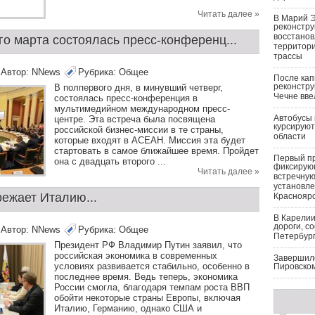
Читать далее »
В Марий 
реконстру
восстано
о марта состоялась пресс-конференц...
территор
трассы
Автор:
NNews
Рубрика:
Общее
После ка
реконстру
В полпервого дня, в минувший четверг,
Чечне вве
состоялась пресс-конференция в
мультимедийном международном пресс-
Автобусы 
центре. Эта встреча была посвящена
курсируют
российской бизнес-миссии в те страны,
области
которые входят в АСЕАН. Миссия эта будет
стартовать в самое ближайшее время. Пройдет
Первый п
она с двадцать второго ...
фиксирую
Читать далее »
встречную
установле
режает Италию...
Краснояр
В Карелии
дороги, с
Автор:
NNews
Рубрика:
Общее
Петербург
Президент РФ Владимир Путин заявил, что
российская экономика в современных
Завершилс
условиях развивается стабильно, особенно в
Пировско
последнее время. Ведь теперь, экономика
России смогла, благодаря темпам роста ВВП
обойти некоторые страны Европы, включая
Италию, Германию, однако США и