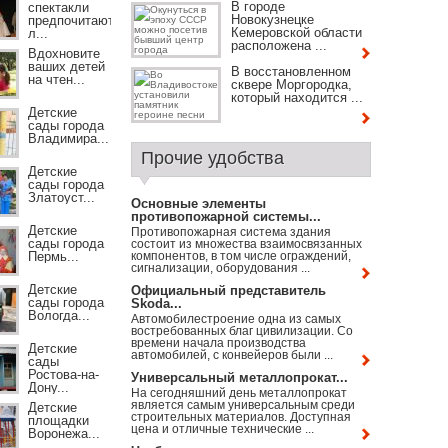
В городе
спектакли
Новокузнецке
предпочитают
Кемеровской области
л...
расположена ...
Вдохновите
ваших детей
В восстановленном
на чтен...
сквере Моргородка,
который находится ...
Детские
сады города
Владимира...
Прочие удобства
Детские
сады города
Златоуст...
Основные элементы
противопожарной системы...
Детские
Противопожарная система здания
сады города
состоит из множества взаимосвязанных
Пермь...
компонентов, в том числе ограждений,
сигнализации, оборудования ...
Детские
Официальный представитель
сады города
Skoda...
Вологда...
Автомобилестроение одна из самых
востребованных благ цивилизации. Со
времени начала производства
Детские
автомобилей, с конвейеров были ...
сады
Ростова-на-
Универсальный металлопрокат...
Дону...
На сегодняшний день металлопрокат
является самым универсальным среди
Детские
строительных материалов. Доступная
площадки
цена и отличные технические ...
Воронежа...