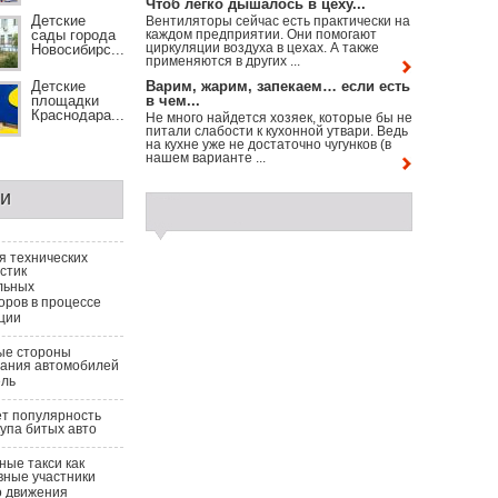
Чтоб легко дышалось в цеху...
Детские
Вентиляторы сейчас есть практически на
сады города
каждом предприятии. Они помогают
циркуляции воздуха в цехах. А также
Новосибирс...
применяются в других ...
Детские
Варим, жарим, запекаем… если есть
площадки
в чем...
Краснодара...
Не много найдется хозяек, которые бы не
питали слабости к кухонной утвари. Ведь
на кухне уже не достаточно чугунков (в
нашем варианте ...
ги
я технических
стик
льных
оров в процессе
ции
ые стороны
вания автомобилей
ель
т популярность
купа битых авто
ые такси как
вные участники
о движения