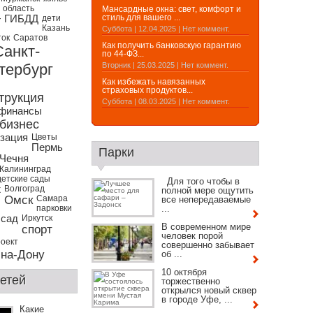
 область
Мансардные окна: свет, комфорт и
стиль для вашего ...
т
ГИБДД
дети
Казань
Суббота | 12.04.2025 | Нет коммент.
ток
Саратов
Как получить банковскую гарантию
Санкт-
по 44-ФЗ...
тербург
Вторник | 25.03.2025 | Нет коммент.
Как избежать навязанных
страховых продуктов...
трукция
Суббота | 08.03.2025 | Нет коммент.
 финансы
бизнес
зация
Цветы
Пермь
Парки
Чечня
Калининград
детские сады
Для того чтобы в
ж
Волгоград
полной мере ощутить
Омск
Самара
все непередаваемые
парковки
...
 сад
Иркутск
В современном мире
спорт
человек порой
оект
совершенно забывает
-на-Дону
об ...
10 октября
етей
торжественно
открылся новый сквер
в городе Уфе, ...
Какие