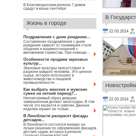
В Благовещенском регионе 7 домов
сдадут в конце сентября
В Государст
Жизнь в городе
22.03.2014
Поздравления с днем рождения...
Составление поздравления с днем
рождения зависит от понимания стиля
общения и взаимоотношений с
виновником торжества. При помощи ...
Особенности продажи зерновых
культур...
Зерновые культуры присутствуют в
рационе каждого человека. Это ценное
сырье, которое используют в
животноводстве и пищевой
промышленности. ...
Новостройки
Как выбрать женские и мужские
сумки на летний период?...
Неповторимый образ девушки
22.03.2014
завершенным делают аксессуары. В том
числе это касается и сумочек. Данные
изделия играют не только ...
В Ленобласти раскрасят фасады
детсадов...
В Ленобласти состоялся конкурс на
лучше решение по оформлению фасадов
детских садов, которых в регионе
согласно планам властей ...