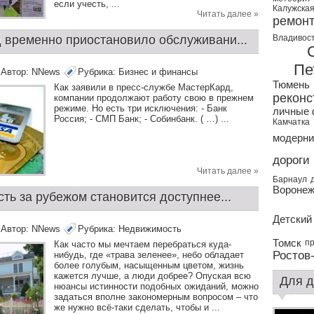
если учесть, ...
Калужская
Читать далее »
ремон
 временно приостановило обслуживани...
Владивос
Пе
Автор:
NNews
Рубрика:
Бизнес и финансы
Тюмень
Как заявили в пресс-службе МастерКард,
реконс
компании продолжают работу свою в прежнем
режиме. Но есть три исключения: - Банк
личные
Россия; - СМП Банк; - Собинбанк. ( …) ...
Камчатка
модерни
дороги
Читать далее »
Барнаул
Вороне
ь за рубежом становится доступнее...
Детский
Автор:
NNews
Рубрика:
Недвижимость
Томск
пр
Как часто мы мечтаем перебраться куда-
Ростов
нибудь, где «трава зеленее», небо обладает
более голубым, насыщенным цветом, жизнь
кажется лучше, а люди добрее? Опуская всю
Для д
нюансы истинности подобных ожиданий, можно
задаться вполне закономерным вопросом – что
же нужно всё-таки сделать, чтобы и ...