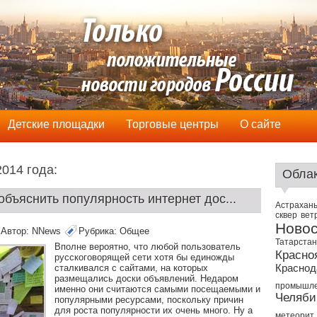
Детские площадки
Торговые центры
О сайте
014 годa:
Облак
бъяснить популярность интернет дос...
Астрахан
сквер
вет
Новос
Автор:
NNews
Рубрика:
Общее
Татарстан
Вполне вероятно, что любой пользователь
Красно
русскоговорящей сети хотя бы единожды
сталкивался с сайтами, на которых
Краснод
размещались доски объявлений. Недаром
промышле
именно они считаются самыми посещаемыми и
Челяби
популярными ресурсами, поскольку причин
для роста популярности их очень много. Ну а
метеорит