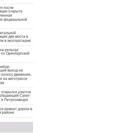
Эл после
кции открыта
вленная
ия федеральной
питальной
кции два моста в
ли в эксплуатацию
на рельсах
 по Оренбургской
рибор,
щий выезд на
 полосу движения,
н на автотрассе
ска
 открылся участок
ообщающий Санкт-
 и Петрозаводск
я ремонт дороги в
м районе