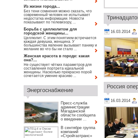
Из жизни города...
Без тени сомнения можно сказать, что
современный человек не испытывает
Тринадцатог
недостатка информации. Новости
показывают по телевизору, ...
Борьба с целлюлитом для
16.03.2014
городской женщины...
Целлюлит. С этим понятием встречается
каждая девушка, женщина. У
большинства явление вызывает панику и
желание во что бы ни стало ...
Женская красота в городе: какая
она?...
Не существует чётких параметров для
составления портрета идеальной
женщины. Насколько прекрасно порой
сочетается умение красиво ...
Россия опе
Энергоснабжение
16.03.2014
Пресс-служба
администрации
Магаданской
области сообщила
о введении ...
В сентябре группа
компаний
«Стройгазтранс»