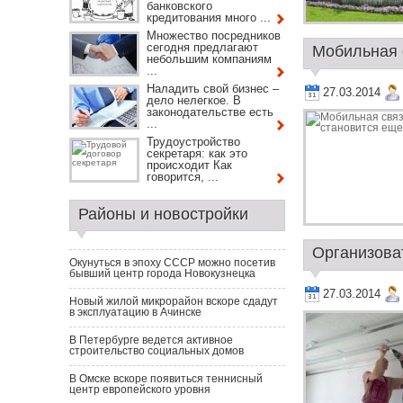
банковского
кредитования много ...
Множество посредников
сегодня предлагают
Мобильная с
небольшим компаниям
...
Наладить свой бизнес –
27.03.2014
дело нелегкое. В
законодательстве есть
...
Трудоустройство
секретаря: как это
происходит Как
говорится, ...
Районы и новостройки
Организоват
Окунуться в эпоху СССР можно посетив
бывший центр города Новокузнецка
27.03.2014
Новый жилой микрорайон вскоре сдадут
в эксплуатацию в Ачинске
В Петербурге ведется активное
строительство социальных домов
В Омске вскоре появиться теннисный
центр европейского уровня