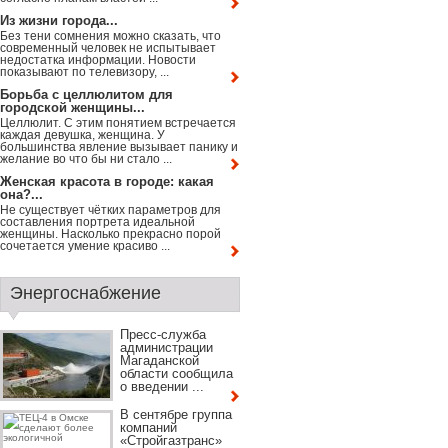
Из жизни города...
Без тени сомнения можно сказать, что
современный человек не испытывает
недостатка информации. Новости
показывают по телевизору, ...
Борьба с целлюлитом для
городской женщины...
Целлюлит. С этим понятием встречается
каждая девушка, женщина. У
большинства явление вызывает панику и
желание во что бы ни стало ...
Женская красота в городе: какая
она?...
Не существует чётких параметров для
составления портрета идеальной
женщины. Насколько прекрасно порой
сочетается умение красиво ...
Энергоснабжение
Пресс-служба
администрации
Магаданской
области сообщила
о введении ...
В сентябре группа
компаний
«Стройгазтранс»