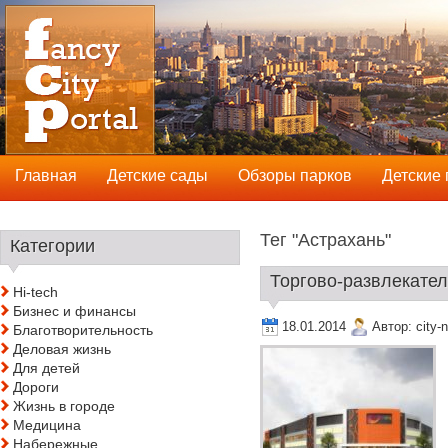
Главная
Детские сады
Обзоры парков
Детские
Тег "Астрахань"
Категории
Торгово-развлекател
Hi-tech
Бизнес и финансы
18.01.2014
Автор:
city-
Благотворительность
Деловая жизнь
Для детей
Дороги
Жизнь в городе
Медицина
Набережные