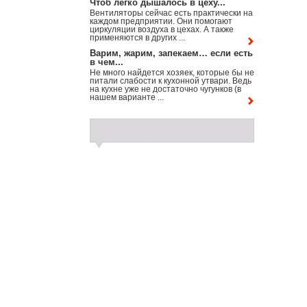
Чтоб легко дышалось в цеху...
Вентиляторы сейчас есть практически на
каждом предприятии. Они помогают
циркуляции воздуха в цехах. А также
применяются в других ...
Варим, жарим, запекаем… если есть
в чем...
Не много найдется хозяек, которые бы не
питали слабости к кухонной утвари. Ведь
на кухне уже не достаточно чугунков (в
нашем варианте ...