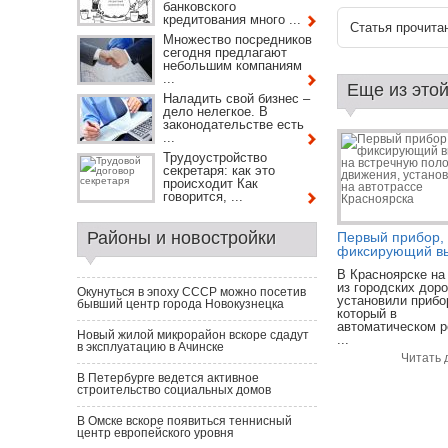
банковского
кредитования много ...
Статья прочитан
Множество посредников
сегодня предлагают
небольшим компаниям
...
Еще из этой
Наладить свой бизнес –
дело нелегкое. В
законодательстве есть
...
Трудоустройство
секретаря: как это
происходит Как
говорится, ...
Районы и новостройки
Первый прибор,
фиксирующий вы
В Красноярске на
из городских доро
Окунуться в эпоху СССР можно посетив
установили прибо
бывший центр города Новокузнецка
который в
автоматическом 
Новый жилой микрорайон вскоре сдадут
...
в эксплуатацию в Ачинске
Читать 
В Петербурге ведется активное
строительство социальных домов
В Омске вскоре появиться теннисный
центр европейского уровня