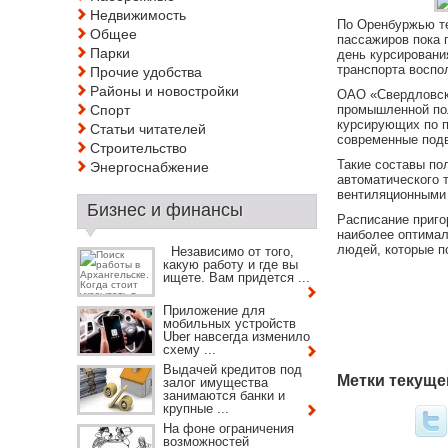
Недвижимость
По Оренбуржью те
Общее
пассажиров пока 
Парки
день курсировани
транспорта воспо
Прочие удобства
Районы и новостройки
ОАО «Свердловска
Спорт
промышленной пол
курсирующих по п
Статьи читателей
современные под
Строительство
Такие составы по
Энергоснабжение
автоматического 
вентиляционными 
Бизнес и финансы
Расписание приго
наиболее оптимал
людей, которые п
Независимо от того,
какую работу и где вы
ищете. Вам придется ...
Приложение для
мобильных устройств
Uber навсегда изменило
схему ...
Выдачей кредитов под
Метки текуще
залог имущества
занимаются банки и
крупные ...
На фоне ограничения
возможностей