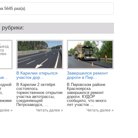
а 5645 раз(a).
 рубрики:
В Карелии открылся
Завершился ремонт
е...
участок дор...
дороги в Пир...
 одной
В Карелии 2 октября
В Пировском районе
г
состоялось
Красноярска
р,
торжественное открытие
завершился ремонт
участка автотрассы,
дороги. КУДОР
режиме
соединяющей
сообщило, что много
Петрозаводск, ...
лет участок ...
далее »
Читать далее »
Читать далее »