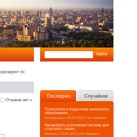
курсируют по
Последнее
Случайное
Отзывов нет »
Психология и педагогика начального
образования...
Воскресенье | 08.06.2025 | Нет коммент.
Как выбрать платежную систему для
стартапа с огран...
Вторник | 13.05.2025 | Нет коммент.