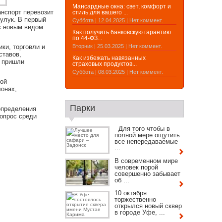
Мансардные окна: свет, комфорт и
нспорт перевозит
стиль для вашего ...
улук. В первый
Суббота | 12.04.2025 | Нет коммент.
к новым видом
Как получить банковскую гарантию
по 44-ФЗ...
ки, торговли и
Вторник | 25.03.2025 | Нет коммент.
ставов,
Как избежать навязанных
а пришли
страховых продуктов...
Суббота | 08.03.2025 | Нет коммент.
мой
лонах,
Парки
определения
опрос среди
Для того чтобы в
полной мере ощутить
все непередаваемые
...
В современном мире
человек порой
совершенно забывает
об ...
10 октября
торжественно
открылся новый сквер
в городе Уфе, ...