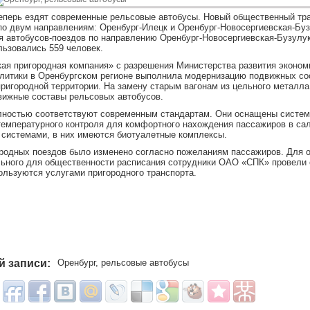
перь ездят современные рельсовые автобусы. Новый общественный тра
по двум направлениям: Оренбург-Илецк и Оренбург-Новосергиевская-Буз
я автобусов-поездов по направлению Оренбург-Новосергиевская-Бузулу
льзовались 559 человек.
я пригородная компания» с разрешения Министерства развития экономи
итики в Оренбургском регионе выполнила модернизацию подвижных со
ригородной территории. На замену старым вагонам из цельного металл
вижные составы рельсовых автобусов.
лностью соответствуют современным стандартам. Они оснащены систе
температурного контроля для комфортного нахождения пассажиров в са
системами, в них имеются биотуалетные комплексы.
родных поездов было изменено согласно пожеланиям пассажиров. Для 
ьного для общественности расписания сотрудники ОАО «СПК» провели 
ользуются услугами пригородного транспорта.
й записи:
Оренбург
,
рельсовые автобусы