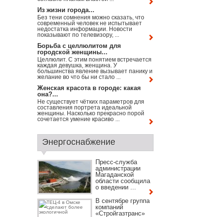
Из жизни города...
Без тени сомнения можно сказать, что
современный человек не испытывает
недостатка информации. Новости
показывают по телевизору, ...
Борьба с целлюлитом для
городской женщины...
Целлюлит. С этим понятием встречается
каждая девушка, женщина. У
большинства явление вызывает панику и
желание во что бы ни стало ...
Женская красота в городе: какая
она?...
Не существует чётких параметров для
составления портрета идеальной
женщины. Насколько прекрасно порой
сочетается умение красиво ...
Энергоснабжение
Пресс-служба
администрации
Магаданской
области сообщила
о введении ...
В сентябре группа
компаний
«Стройгазтранс»