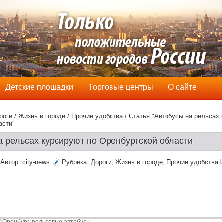
Детские площадки
Торговые центры
О сайте
роги
/
Жизнь в городе
/
Прочие удобства
/ Статья "Автобусы на рельсах 
асти"
а рельсах курсируют по Оренбургской области
Автор:
city-news
Рубрика:
Дороги
,
Жизнь в городе
,
Прочие удобства