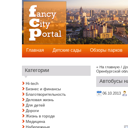
Главная
Детские сады
Обзоры парков
« На главную
/
До
Категории
Оренбургской обл
Автобусы н
Hi-tech
Бизнес и финансы
06.10.2013
Благотворительность
Деловая жизнь
Для детей
Дороги
Жизнь в городе
Медицина
Набережные