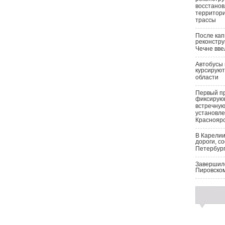
восстано
территор
трассы
После ка
реконстру
Чечне вве
Автобусы 
курсируют
области
Первый п
фиксирую
встречную
установле
Краснояр
В Карелии
дороги, с
Петербург
Завершилс
Пировско