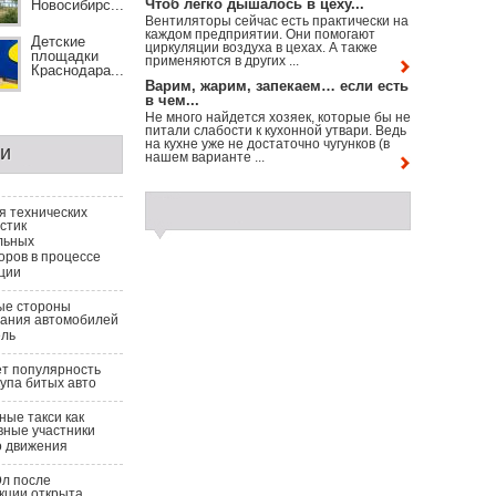
Чтоб легко дышалось в цеху...
Новосибирс...
Вентиляторы сейчас есть практически на
каждом предприятии. Они помогают
Детские
циркуляции воздуха в цехах. А также
площадки
применяются в других ...
Краснодара...
Варим, жарим, запекаем… если есть
в чем...
Не много найдется хозяек, которые бы не
питали слабости к кухонной утвари. Ведь
на кухне уже не достаточно чугунков (в
ги
нашем варианте ...
я технических
стик
льных
оров в процессе
ции
ые стороны
вания автомобилей
ель
т популярность
купа битых авто
ые такси как
вные участники
о движения
Эл после
кции открыта