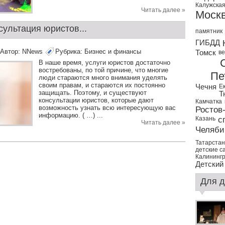
Калужская
Читать далее »
Моск
ультация юристов...
памятник
ГИБДД
Автор:
NNews
Рубрика:
Бизнес и финансы
Томск
ве
В наше время, услуги юристов достаточно
востребованы, по той причине, что многие
Пе
люди стараются много внимания уделять
своим правам, и стараются их постоянно
Чечня
Е
защищать. Поэтому, и существуют
Т
консультации юристов, которые дают
Камчатка
возможность узнать всю интересующую вас
Ростов
информацию. ( …) ...
Казань
с
Читать далее »
Челяби
Татарстан
детские с
Калининг
Детский
Для д