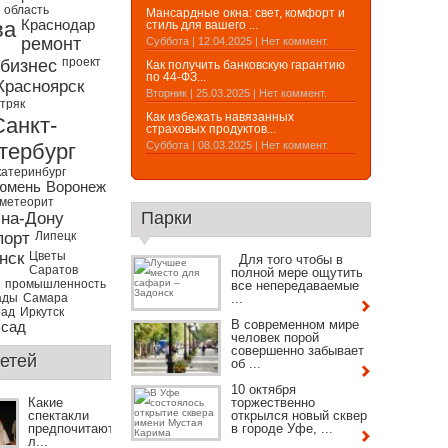
 область
Мансардные окна: свет, комфорт и
ва
Краснодар
стиль для вашего ...
ремонт
Суббота | 12.04.2025 | Нет коммент.
бизнес
проект
Как получить банковскую гарантию
по 44-ФЗ...
Красноярск
Вторник | 25.03.2025 | Нет коммент.
тряк
Как избежать навязанных
Санкт-
страховых продуктов...
тербург
Суббота | 08.03.2025 | Нет коммент.
катеринбург
юмень
Воронеж
метеорит
Парки
-на-Дону
порт
Липецк
нск
Цветы
Для того чтобы в
Саратов
полной мере ощутить
промышленность
все непередаваемые
ады
Самара
...
рад
Иркутск
В современном мире
 сад
человек порой
совершенно забывает
етей
об ...
10 октября
Какие
торжественно
спектакли
открылся новый сквер
предпочитают
в городе Уфе, ...
л...