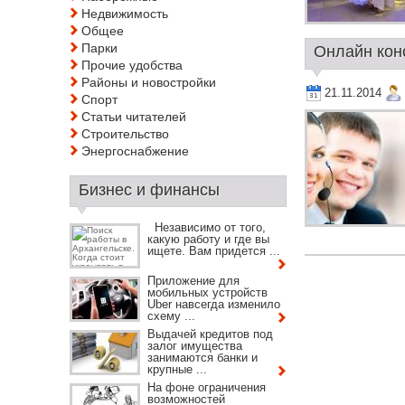
Недвижимость
Общее
Парки
Онлайн конс
Прочие удобства
Районы и новостройки
21.11.2014
Спорт
Статьи читателей
Строительство
Энергоснабжение
Бизнес и финансы
Независимо от того,
какую работу и где вы
ищете. Вам придется ...
Приложение для
мобильных устройств
Uber навсегда изменило
схему ...
Выдачей кредитов под
залог имущества
занимаются банки и
крупные ...
На фоне ограничения
возможностей