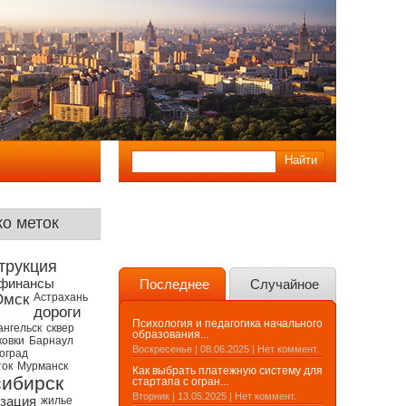
о меток
трукция
 финансы
Последнее
Случайное
Омск
Астрахань
дороги
Психология и педагогика начального
ангельск
сквер
образования...
ковки
Барнаул
Воскресенье | 08.06.2025 | Нет коммент.
оград
ток
Мурманск
Как выбрать платежную систему для
ибирск
стартапа с огран...
Вторник | 13.05.2025 | Нет коммент.
зация
жилье