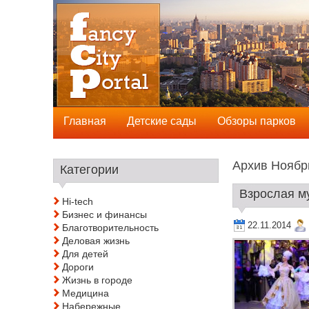
Главная
Детские сады
Обзоры парков
Архив Ноябрь
Категории
Взрослая му
Hi-tech
Бизнес и финансы
22.11.2014
Благотворительность
Деловая жизнь
Для детей
Дороги
Жизнь в городе
Медицина
Набережные