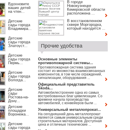
В городе
Вдохновите
Новокузнецке
ваших детей
Кемеровской области
на чтен...
расположена ...
В восстановленном
Детские
сквере Моргородка,
сады города
который находится ...
Владимира...
Детские
сады города
Прочие удобства
Златоуст...
Детские
сады города
Основные элементы
Пермь...
противопожарной системы...
Противопожарная система здания
состоит из множества взаимосвязанных
Детские
компонентов, в том числе ограждений,
сады города
сигнализации, оборудования ...
Вологда...
Официальный представитель
Skoda...
Детские
Автомобилестроение одна из самых
сады
востребованных благ цивилизации. Со
Ростова-на-
времени начала производства
Дону...
автомобилей, с конвейеров были ...
Детские
Универсальный металлопрокат...
площадки
Воронежа...
На сегодняшний день металлопрокат
является самым универсальным среди
строительных материалов. Доступная
Детские
цена и отличные технические ...
сады города