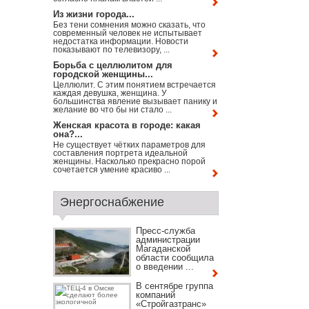
Из жизни города...
Без тени сомнения можно сказать, что
современный человек не испытывает
недостатка информации. Новости
показывают по телевизору, ...
Борьба с целлюлитом для
городской женщины...
Целлюлит. С этим понятием встречается
каждая девушка, женщина. У
большинства явление вызывает панику и
желание во что бы ни стало ...
Женская красота в городе: какая
она?...
Не существует чётких параметров для
составления портрета идеальной
женщины. Насколько прекрасно порой
сочетается умение красиво ...
Энергоснабжение
Пресс-служба
администрации
Магаданской
области сообщила
о введении ...
В сентябре группа
компаний
«Стройгазтранс»