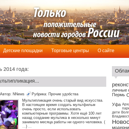
Детские площадки
Торговые центры
О сайте
 2014 годa:
Облак
льтипликация...
реконс
личные
Автор:
NNews
Рубрика:
Прочие удобства
Пермь
Мультипликация очень старый вид искусства.
Уфа
Арх
В настоящее время создать мультфильм
пар
очень просто, если использовать
дети
Волг
компьютерные программы. Хотя ещё 100 лет
Владивос
назад создание мультика в несколько минут
Новос
занимало месяца работы ни одного человека. (
…) ...
модерни