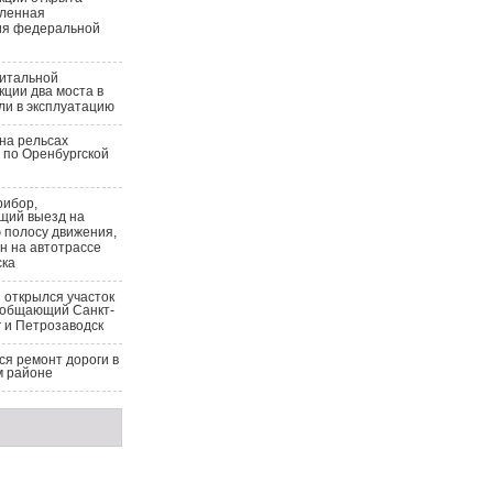
вленная
ия федеральной
питальной
кции два моста в
ли в эксплуатацию
на рельсах
 по Оренбургской
рибор,
щий выезд на
 полосу движения,
н на автотрассе
ска
 открылся участок
ообщающий Санкт-
 и Петрозаводск
я ремонт дороги в
м районе