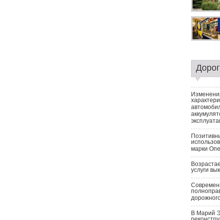
Доро
Изменени
характери
автомоби
аккумулят
эксплуата
Позитивн
использо
марки Оп
Возрастае
услуги вы
Современн
полнопра
дорожног
В Марий 
реконстру