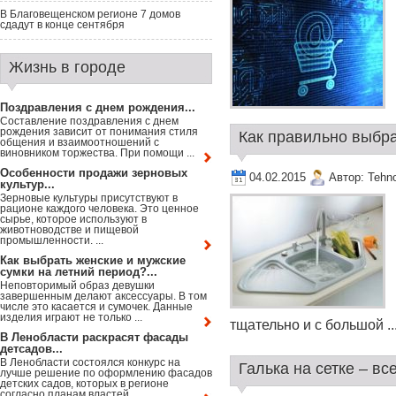
В Благовещенском регионе 7 домов
сдадут в конце сентября
Жизнь в городе
Поздравления с днем рождения...
Составление поздравления с днем
рождения зависит от понимания стиля
Как правильно выбра
общения и взаимоотношений с
виновником торжества. При помощи ...
Особенности продажи зерновых
04.02.2015
Автор:
Tehn
культур...
Зерновые культуры присутствуют в
рационе каждого человека. Это ценное
сырье, которое используют в
животноводстве и пищевой
промышленности. ...
Как выбрать женские и мужские
сумки на летний период?...
Неповторимый образ девушки
завершенным делают аксессуары. В том
числе это касается и сумочек. Данные
изделия играют не только ...
тщательно и с большой ..
В Ленобласти раскрасят фасады
детсадов...
В Ленобласти состоялся конкурс на
Галька на сетке – все
лучше решение по оформлению фасадов
детских садов, которых в регионе
согласно планам властей ...