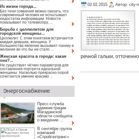
02.02.2015
Автор:
city-
Из жизни города...
Без тени сомнения можно сказать, что
современный человек не испытывает
недостатка информации. Новости
показывают по телевизору, ...
Борьба с целлюлитом для
городской женщины...
Целлюлит. С этим понятием встречается
каждая девушка, женщина. У
большинства явление вызывает панику и
желание во что бы ни стало ...
речной гальки, отточенной
Женская красота в городе: какая
она?...
Не существует чётких параметров для
составления портрета идеальной
женщины. Насколько прекрасно порой
сочетается умение красиво ...
Энергоснабжение
Пресс-служба
администрации
Магаданской
области сообщила
о введении ...
В сентябре группа
компаний
«Стройгазтранс»