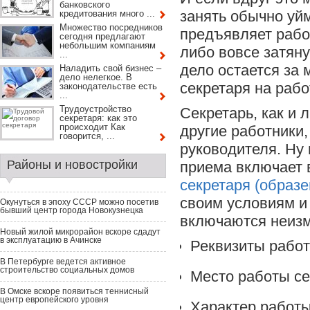
банковского
занять обычно уйм
кредитования много ...
Множество посредников
предъявляет рабо
сегодня предлагают
небольшим компаниям
либо вовсе затяну
...
дело остается за
Наладить свой бизнес –
дело нелегкое. В
секретаря на рабо
законодательстве есть
...
Трудоустройство
Секретарь, как и
секретаря: как это
происходит Как
другие работники,
говорится, ...
руководителя. Ну 
Районы и новостройки
приема включает
секретаря (образе
своим условиям и 
Окунуться в эпоху СССР можно посетив
бывший центр города Новокузнецка
включаются неизм
Новый жилой микрорайон вскоре сдадут
в эксплуатацию в Ачинске
Реквизиты работ
В Петербурге ведется активное
строительство социальных домов
Место работы се
В Омске вскоре появиться теннисный
центр европейского уровня
Характер работы