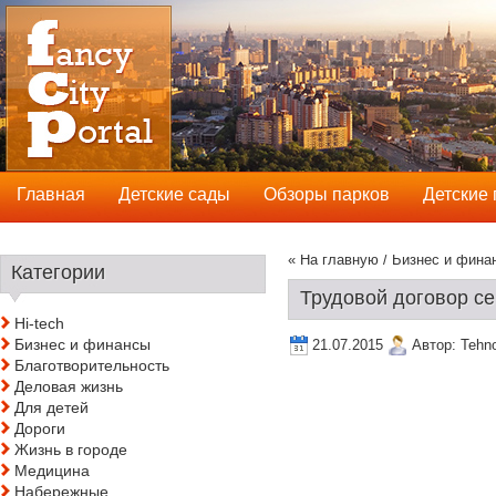
Главная
Детские сады
Обзоры парков
Детские
« На главную
/
Бизнес и фина
Категории
Трудовой договор се
Hi-tech
Бизнес и финансы
21.07.2015
Автор:
Tehn
Благотворительность
Деловая жизнь
Для детей
Дороги
Жизнь в городе
Медицина
Набережные