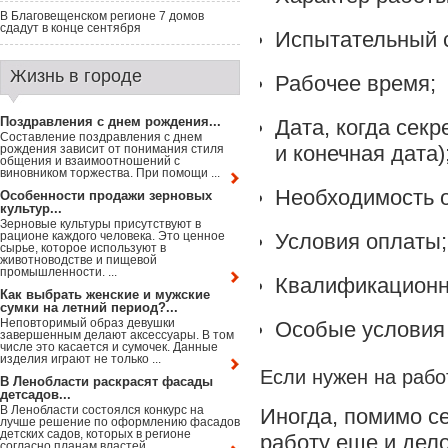
В Благовещенском регионе 7 домов
сдадут в конце сентября
Испытательный ср
Жизнь в городе
Рабочее время;
Поздравления с днем рождения...
Дата, когда секр
Составление поздравления с днем
и конечная дата)
рождения зависит от понимания стиля
общения и взаимоотношений с
виновником торжества. При помощи ...
Необходимость о
Особенности продажи зерновых
культур...
Зерновые культуры присутствуют в
рационе каждого человека. Это ценное
Условия оплаты;
сырье, которое используют в
животноводстве и пищевой
промышленности. ...
Квалификационн
Как выбрать женские и мужские
сумки на летний период?...
Неповторимый образ девушки
Особые условия
завершенным делают аксессуары. В том
числе это касается и сумочек. Данные
изделия играют не только ...
Если нужен на рабо
В Ленобласти раскрасят фасады
детсадов...
В Ленобласти состоялся конкурс на
Иногда, помимо с
лучше решение по оформлению фасадов
детских садов, которых в регионе
работу еще и дел
согласно планам властей ...