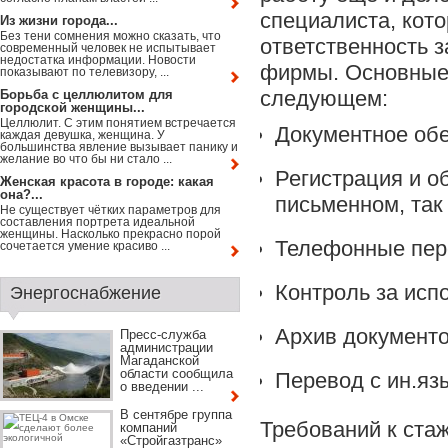
специалиста, кот
Из жизни города...
Без тени сомнения можно сказать, что
ответственность 
современный человек не испытывает
недостатка информации. Новости
фирмы. Основные 
показывают по телевизору, ...
следующем:
Борьба с целлюлитом для
городской женщины...
Целлюлит. С этим понятием встречается
Документное обе
каждая девушка, женщина. У
большинства явление вызывает панику и
желание во что бы ни стало ...
Регистрация и о
Женская красота в городе: какая
она?...
письменном, так 
Не существует чётких параметров для
составления портрета идеальной
женщины. Насколько прекрасно порой
Телефонные пер
сочетается умение красиво ...
Контроль за исп
Энергоснабжение
Архив документо
Пресс-служба
администрации
Магаданской
области сообщила
Перевод с ин.язы
о введении ...
В сентябре группа
Требований к ста
компаний
«Стройгазтранс»