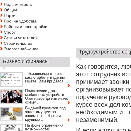
Недвижимость
Общее
Парки
Прочие удобства
Районы и новостройки
Спорт
Статьи читателей
Строительство
Энергоснабжение
Трудоустройство сек
Бизнес и финансы
Как говорится, л
этот сотрудник вс
Независимо от того,
какую работу и где вы
принимает звонки 
ищете. Вам придется ...
организовывает п
Приложение для
мобильных устройств
поручения руковод
Uber навсегда изменило
схему ...
курсе всех дел ко
Выдачей кредитов под
необходимым и т.п
залог имущества
занимаются банки и
незаменимый.
крупные ...
На фоне ограничения
И если вдруг это
возможностей