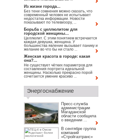
Из жизни города...
Без тени сомнения можно сказать, что
современный человек не испытывает
недостатка информации. Новости
показывают по телевизору, ...
Борьба с целлюлитом для
городской женщины...
Целлюлит. С этим понятием встречается
каждая девушка, женщина. У
большинства явление вызывает панику и
желание во что бы ни стало ...
Женская красота в городе: какая
она?...
Не существует чётких параметров для
составления портрета идеальной
женщины. Насколько прекрасно порой
сочетается умение красиво ...
Энергоснабжение
Пресс-служба
администрации
Магаданской
области сообщила
о введении ...
В сентябре группа
компаний
«Стройгазтранс»