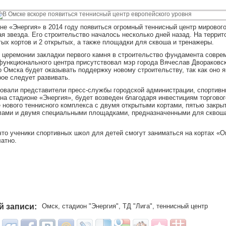
не «Энергия» в 2014 году появиться огромный теннисный центр мирового
я звезда. Его строительство началось несколько дней назад. На террит
тых кортов и 2 открытых, а также площадки для сквоша и тренажеры.
 церемонии закладки первого камня в строительство фундамента совре
функционального центра присутствовал мэр города Вячеслав Двораковс
о Омска будет оказывать поддержку новому строительству, так как оно 
рое следует развивать.
овали представители пресс-службы городской администрации, спортивн
 на стадионе «Энергия», будет возведен благодаря инвестициям торговог
 нового теннисного комплекса с двумя открытыми кортами, пятью закры
ами и двумя специальными площадками, предназначенными для сквоша
что ученики спортивных школ для детей смогут заниматься на кортах «
атно.
й записи:
Омск
,
стадион "Энергия"
,
ТД "Лига"
,
теннисный центр