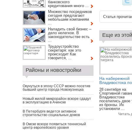
банковского
кредитования много ...
Множество посредников
сегодня предлагают
Статья прочитан
небольшим компаниям
...
Наладить свой бизнес –
дело нелегкое. В
Еще из этой
законодательстве есть
...
Трудоустройство
секретаря: как это
происходит Как
говорится, ...
Районы и новостройки
На набережной
Владивостока пос
Окунуться в эпоху СССР можно посетив
28 сентября на
бывший центр города Новокузнецка
Спортивной гаван
Владивостоке
Новый жилой микрорайон вскоре сдадут
поселились двое 
в эксплуатацию в Ачинске
из бронзы. Их
установили ...
В Петербурге ведется активное
Читать 
строительство социальных домов
В Омске вскоре появиться теннисный
центр европейского уровня