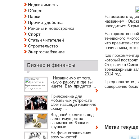
Недвижимость
Общее
Парки
На омском стадио
названием «Омска
Прочие удобства
находиться 5 кры
Районы и новостройки
На торжественной
Спорт
теннисного много
Статьи читателей
что правительств
Строительство
начинанием, кото
Энергоснабжение
Как прокомментир
который построят
Бизнес и финансы
Открытие в Омске
тренажерными зал
2014 год.
Независимо от того,
Предполагается, 
какую работу и где вы
ищете. Вам придется ...
совершенно беспл
Приложение для
мобильных устройств
Uber навсегда изменило
схему ...
Выдачей кредитов под
залог имущества
занимаются банки и
крупные ...
Метки текуще
На фоне ограничения
возможностей