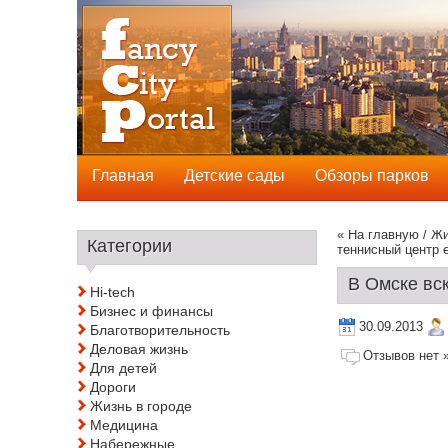
Главная
Детские сады
Обзоры парков
« На главную
/
Жи
Категории
теннисный центр 
В Омске вс
Hi-tech
Бизнес и финансы
30.09.2013
Благотворительность
Деловая жизнь
Отзывов нет 
Для детей
Дороги
Жизнь в городе
Медицина
Набережные