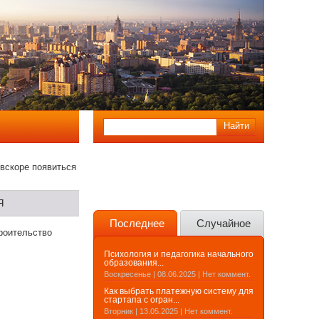
 вскоре появиться
я
Последнее
Случайное
роительство
Психология и педагогика начального
образования...
Воскресенье | 08.06.2025 | Нет коммент.
Как выбрать платежную систему для
стартапа с огран...
Вторник | 13.05.2025 | Нет коммент.