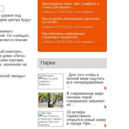
Мансардные окна: свет, комфорт и
стиль для вашего ...
Суббота | 12.04.2025 | Нет коммент.
 уровня под
Как получить банковскую гарантию
ории центра будут
по 44-ФЗ...
Вторник | 25.03.2025 | Нет коммент.
менного
Как избежать навязанных
кий. Он сообщил,
страховых продуктов...
является благим
Суббота | 08.03.2025 | Нет коммент.
ый комплекс,
о дома «Лига».
тыми кортами,
Парки
, назначено на
Для того чтобы в
Омской звезды»
полной мере ощутить
все непередаваемые
...
В современном мире
человек порой
совершенно забывает
об ...
10 октября
торжественно
открылся новый сквер
в городе Уфе, ...