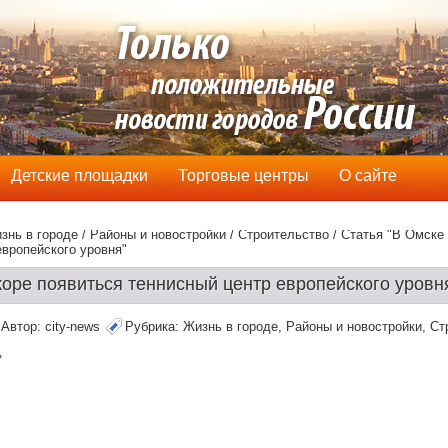
Детские площадки
Торговые центры
О сайте
знь в городе
/
Районы и новостройки
/
Строительство
/ Статья "В Омске
европейского уровня"
коре появиться теннисный центр европейского уровн
Автор:
city-news
Рубрика:
Жизнь в городе
,
Районы и новостройки
,
Ст
»