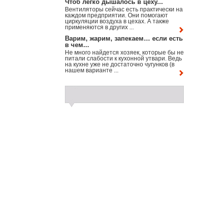
Чтоб легко дышалось в цеху...
Вентиляторы сейчас есть практически на
каждом предприятии. Они помогают
циркуляции воздуха в цехах. А также
применяются в других ...
Варим, жарим, запекаем… если есть
в чем...
Не много найдется хозяек, которые бы не
питали слабости к кухонной утвари. Ведь
на кухне уже не достаточно чугунков (в
нашем варианте ...