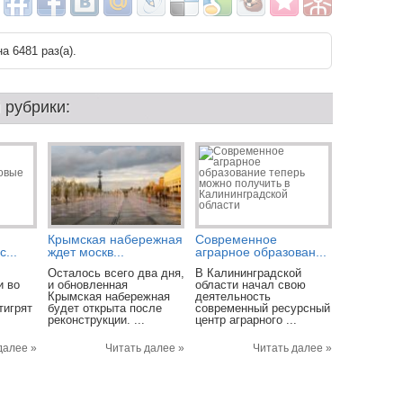
а 6481 раз(a).
 рубрики:
Крымская набережная
Современное
...
ждет москв...
аграрное образован...
Осталось всего два дня,
В Калининградской
и во
и обновленная
области начал свою
Крымская набережная
деятельность
тигрят
будет открыта после
современный ресурсный
реконструкции. ...
центр аграрного ...
далее »
Читать далее »
Читать далее »