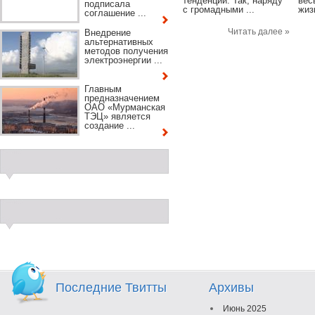
тенденции. Так, наряду
вес
подписала
с громадными ...
жизн
соглашение ...
Читать далее »
Внедрение
альтернативных
методов получения
электроэнергии ...
Главным
предназначением
ОАО «Мурманская
ТЭЦ» является
создание ...
Последние Твитты
Архивы
Июнь 2025