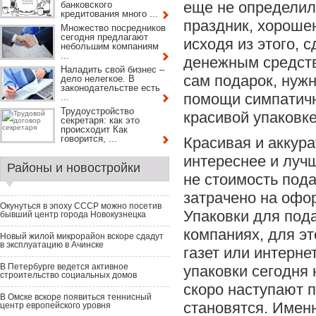
еще не определили
банковского
кредитования много ...
праздник, хорошен
Множество посредников
сегодня предлагают
исходя из этого,
небольшим компаниям
...
денежным средств
Наладить свой бизнес –
сам подарок, нужн
дело нелегкое. В
законодательстве есть
помощи симпатичн
...
Трудоустройство
красивой упаковке
секретаря: как это
происходит Как
говорится, ...
Красивая и аккур
интереснее и луч
Районы и новостройки
не стоимость пода
затрачено на офо
Окунуться в эпоху СССР можно посетив
Упаковки для под
бывший центр города Новокузнецка
компаниях, для эт
Новый жилой микрорайон вскоре сдадут
в эксплуатацию в Ачинске
газет или интерн
В Петербурге ведется активное
упаковки сегодня 
строительство социальных домов
скоро наступают п
В Омске вскоре появиться теннисный
становятся. Имен
центр европейского уровня