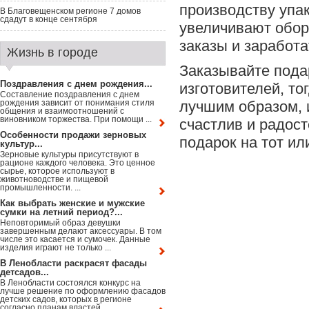
производству упа
В Благовещенском регионе 7 домов
сдадут в конце сентября
увеличивают обор
заказы и заработ
Жизнь в городе
Заказывайте пода
Поздравления с днем рождения...
изготовителей, т
Составление поздравления с днем
рождения зависит от понимания стиля
лучшим образом, 
общения и взаимоотношений с
виновником торжества. При помощи ...
счастлив и радост
Особенности продажи зерновых
подарок на тот ил
культур...
Зерновые культуры присутствуют в
рационе каждого человека. Это ценное
сырье, которое используют в
животноводстве и пищевой
промышленности. ...
Как выбрать женские и мужские
сумки на летний период?...
Неповторимый образ девушки
завершенным делают аксессуары. В том
числе это касается и сумочек. Данные
изделия играют не только ...
В Ленобласти раскрасят фасады
детсадов...
В Ленобласти состоялся конкурс на
лучше решение по оформлению фасадов
детских садов, которых в регионе
согласно планам властей ...