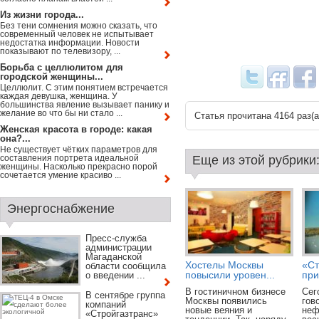
Из жизни города...
Без тени сомнения можно сказать, что
современный человек не испытывает
недостатка информации. Новости
показывают по телевизору, ...
Борьба с целлюлитом для
городской женщины...
Целлюлит. С этим понятием встречается
каждая девушка, женщина. У
большинства явление вызывает панику и
желание во что бы ни стало ...
Статья прочитана 4164 раз(a
Женская красота в городе: какая
она?...
Не существует чётких параметров для
составления портрета идеальной
Еще из этой рубрики
женщины. Насколько прекрасно порой
сочетается умение красиво ...
Энергоснабжение
Пресс-служба
администрации
Магаданской
Хостелы Москвы
«Ст
области сообщила
повысили уровен...
при.
о введении ...
В гостиничном бизнесе
Сег
В сентябре группа
Москвы появились
гов
компаний
новые веяния и
неф
«Стройгазтранс»