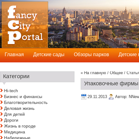
Главная
Детские сады
Обзоры парков
Детские
« На главную
/
Общее
/ Стать
Категории
Упаковочные фирмы 
Hi-tech
Бизнес и финансы
29.11.2013
Автор:
NNew
Благотворительность
Деловая жизнь
Для детей
Дороги
Жизнь в городе
Медицина
Набережные