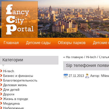
Главная
Детские сады
Обзоры парков
Детские
« На главную
/
Hi-tech
/ Статья
Категории
Sip телефония появи
Hi-tech
Бизнес и финансы
27.11.2013
Автор:
NNew
Благотворительность
Деловая жизнь
Для детей
Дороги
Жизнь в городе
Медицина
Набережные