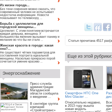
Из жизни города...
Без тени сомнения можно сказать, что
современный человек не испытывает
недостатка информации. Новости
показывают по телевизору, ...
Борьба с целлюлитом для
городской женщины...
Целлюлит. С этим понятием встречается
каждая девушка, женщина. У
большинства явление вызывает панику и
желание во что бы ни стало ...
Статья прочитана 4517 раз(a
Женская красота в городе: какая
она?...
Не существует чётких параметров для
составления портрета идеальной
Еще из этой рубрики
женщины. Насколько прекрасно порой
сочетается умение красиво ...
Энергоснабжение
Пресс-служба
администрации
Магаданской
Смартфон HTC One
Раз
области сообщила
Mini Glacier ...
дис
о введении ...
Относительно недавно,
Все
В сентябре группа
в 2013 году вышла
при
компаний
новая модель
дис
«Стройгазтранс»