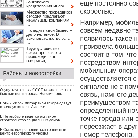
еще постоянно со
банковского
кредитования много ...
скоростью.
Множество посредников
сегодня предлагают
небольшим компаниям
Например, мобиль
...
совсем недавно т
Наладить свой бизнес –
дело нелегкое. В
появилось такое 
законодательстве есть
...
произвела большо
Трудоустройство
секретаря: как это
состоит в том, чт
происходит Как
говорится, ...
посредством интер
мобильным операт
Районы и новостройки
осуществляется с
сигналов но с по
Окунуться в эпоху СССР можно посетив
связь, намного д
бывший центр города Новокузнецка
преимуществом та
Новый жилой микрорайон вскоре сдадут
в эксплуатацию в Ачинске
определенный ном
В Петербурге ведется активное
точке города или
строительство социальных домов
переезжает в друг
В Омске вскоре появиться теннисный
номер телефона.
центр европейского уровня