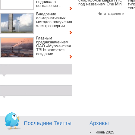
смартфонов марки HTC
упр
подписала
под названием One Mini
тип
соглашение ...
...
сего
Читать далее »
Внедрение
альтернативных
методов получения
электроэнергии ...
Главным
предназначением
ОАО «Мурманская
ТЭЦ» является
создание ...
Последние Твитты
Архивы
Июнь 2025