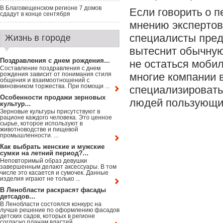
В Благовещенском регионе 7 домов
Если говорить о п
сдадут в конце сентября
мнению экспертов
специалисты предп
Жизнь в городе
вытеснит обычную
Поздравления с днем рождения...
не остаться моби
Составление поздравления с днем
рождения зависит от понимания стиля
многие компании 
общения и взаимоотношений с
виновником торжества. При помощи ...
специализировать
Особенности продажи зерновых
людей пользующих
культур...
Зерновые культуры присутствуют в
рационе каждого человека. Это ценное
сырье, которое используют в
животноводстве и пищевой
промышленности. ...
Как выбрать женские и мужские
сумки на летний период?...
Неповторимый образ девушки
завершенным делают аксессуары. В том
числе это касается и сумочек. Данные
изделия играют не только ...
В Ленобласти раскрасят фасады
детсадов...
В Ленобласти состоялся конкурс на
лучше решение по оформлению фасадов
детских садов, которых в регионе
согласно планам властей ...