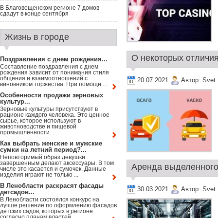
В Благовещенском регионе 7 домов
сдадут в конце сентября
Жизнь в городе
О некоторых отличи
Поздравления с днем рождения...
Составление поздравления с днем
рождения зависит от понимания стиля
общения и взаимоотношений с
20.07.2021
Автор:
Svet
виновником торжества. При помощи ...
Особенности продажи зерновых
культур...
Зерновые культуры присутствуют в
рационе каждого человека. Это ценное
сырье, которое используют в
животноводстве и пищевой
промышленности. ...
Как выбрать женские и мужские
сумки на летний период?...
Неповторимый образ девушки
завершенным делают аксессуары. В том
Аренда выделенного 
числе это касается и сумочек. Данные
изделия играют не только ...
В Ленобласти раскрасят фасады
30.03.2021
Автор:
Svet
детсадов...
В Ленобласти состоялся конкурс на
лучше решение по оформлению фасадов
детских садов, которых в регионе
согласно планам властей ...