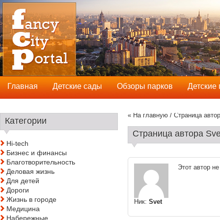
Главная
Детские сады
Обзоры парков
Детские
« На главную
/ Страница авто
Категории
Страница автора Sve
Hi-tech
Бизнес и финансы
Благотворительность
Этот автор н
Деловая жизнь
Для детей
Дороги
Жизнь в городе
Ник:
Svet
Медицина
Набережные