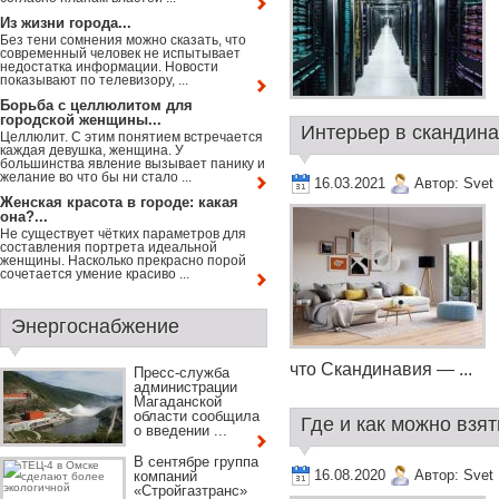
Из жизни города...
Без тени сомнения можно сказать, что
современный человек не испытывает
недостатка информации. Новости
показывают по телевизору, ...
Борьба с целлюлитом для
городской женщины...
Интерьер в скандина
Целлюлит. С этим понятием встречается
каждая девушка, женщина. У
большинства явление вызывает панику и
желание во что бы ни стало ...
16.03.2021
Автор:
Svet
Женская красота в городе: какая
она?...
Не существует чётких параметров для
составления портрета идеальной
женщины. Насколько прекрасно порой
сочетается умение красиво ...
Энергоснабжение
что Скандинавия — ...
Пресс-служба
администрации
Магаданской
области сообщила
Где и как можно взять
о введении ...
В сентябре группа
16.08.2020
Автор:
Svet
компаний
«Стройгазтранс»