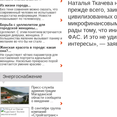
Наталья Ткачева 
Из жизни города...
прежде всего, заи
Без тени сомнения можно сказать, что
современный человек не испытывает
цивилизованных о
недостатка информации. Новости
показывают по телевизору, ...
микрофинансовым
Борьба с целлюлитом для
городской женщины...
рады тому, что и
Целлюлит. С этим понятием встречается
каждая девушка, женщина. У
ФАС. И это не уд
большинства явление вызывает панику и
желание во что бы ни стало ...
интересы», — зая
Женская красота в городе: какая
она?...
Не существует чётких параметров для
составления портрета идеальной
женщины. Насколько прекрасно порой
сочетается умение красиво ...
Энергоснабжение
Пресс-служба
администрации
Магаданской
области сообщила
о введении ...
В сентябре группа
компаний
«Стройгазтранс»