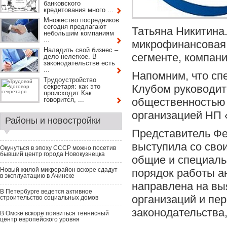
банковского
кредитования много ...
Множество посредников
сегодня предлагают
Татьяна Никитина
небольшим компаниям
...
микрофинансовая 
Наладить свой бизнес –
сегменте, компан
дело нелегкое. В
законодательстве есть
...
Напомним, что сп
Трудоустройство
секретаря: как это
Клубом руководит
происходит Как
говорится, ...
общественностью 
организацией НП
Районы и новостройки
Представитель Ф
выступила со свои
Окунуться в эпоху СССР можно посетив
бывший центр города Новокузнецка
общие и специаль
Новый жилой микрорайон вскоре сдадут
порядок работы а
в эксплуатацию в Ачинске
направлена на вы
В Петербурге ведется активное
организаций и пе
строительство социальных домов
законодательства
В Омске вскоре появиться теннисный
центр европейского уровня