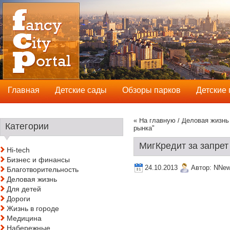
Главная
Детские сады
Обзоры парков
Детские
« На главную
/
Деловая жизнь
Категории
рынка"
МигКредит за запре
Hi-tech
Бизнес и финансы
24.10.2013
Автор:
NNe
Благотворительность
Деловая жизнь
Для детей
Дороги
Жизнь в городе
Медицина
Набережные