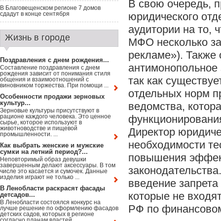
В свою очередь, 
В Благовещенском регионе 7 домов
сдадут в конце сентября
юридического отд
аудитории на то, 
Жизнь в городе
МФО несколько за
рекламе»). Также 
Поздравления с днем рождения...
антимонопольное 
Составление поздравления с днем
рождения зависит от понимания стиля
так как существуе
общения и взаимоотношений с
виновником торжества. При помощи ...
отдельных норм п
Особенности продажи зерновых
культур...
ведомства, котор
Зерновые культуры присутствуют в
рационе каждого человека. Это ценное
функционировани
сырье, которое используют в
животноводстве и пищевой
Директор юридиче
промышленности. ...
необходимости те
Как выбрать женские и мужские
сумки на летний период?...
повышения эффек
Неповторимый образ девушки
завершенным делают аксессуары. В том
законодательства
числе это касается и сумочек. Данные
изделия играют не только ...
введение запрета 
В Ленобласти раскрасят фасады
которые не входя
детсадов...
В Ленобласти состоялся конкурс на
РФ по финансовом
лучше решение по оформлению фасадов
детских садов, которых в регионе
согласно планам властей ...