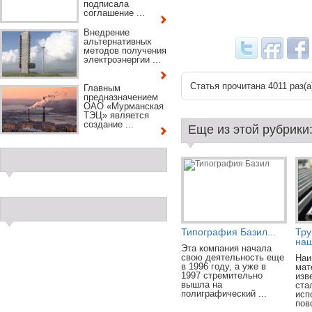
подписала
соглашение ...
Внедрение
альтернативных
методов получения
электроэнергии ...
Статья прочитана 4011 раз(a
Главным
предназначением
ОАО «Мурманская
ТЭЦ» является
создание ...
Еще из этой рубрики
Типография Базил...
Тру
наш
Эта компания начала
свою деятельность еще
Наи
в 1996 году, а уже в
мат
1997 стремительно
изв
вышла на
ста
полиграфический ...
исп
пов