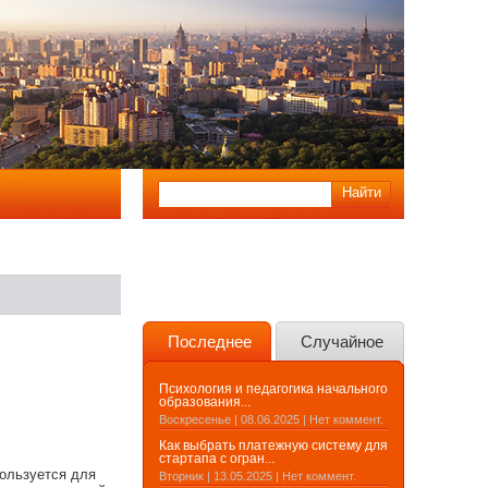
Последнее
Случайное
Психология и педагогика начального
образования...
Воскресенье | 08.06.2025 | Нет коммент.
Как выбрать платежную систему для
стартапа с огран...
ользуется для
Вторник | 13.05.2025 | Нет коммент.