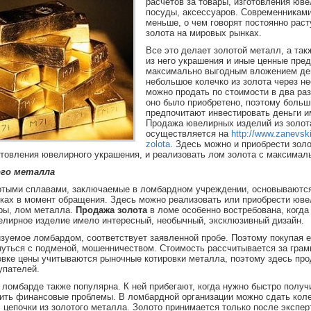
расчетов за товары, изготовления юв
посуды, аксессуаров. Современниками
меньше, о чем говорят постоянно рас
золота на мировых рынках.
Все это делает золотой металл, а так
из него украшения и иные ценные пре
максимально выгодным вложением ден
небольшое колечко из золота через не
можно продать по стоимости в два ра
оно было приобретено, поэтому боль
предпочитают инвестировать деньги и
Продажа ювелирных изделий из золот
осуществляется на
http://www.zanevski
zolota
. Здесь можно и приобрести зол
отовления ювелирного украшения, и реализовать лом золота с максимал
го металла
отыми сплавами, заключаемые в ломбардном учреждении, основываются
ках в момент обращения. Здесь можно реализовать или приобрести юве
иры, лом металла.
Продажа золота
в ломе
особенно востребована, когда
елирное изделие имело интересный, необычный, эксклюзивный дизайн.
изуемое ломбардом, соответствует заявленной пробе. Поэтому покупая е
нуться с подменой, мошенничеством. Стоимость рассчитывается за гра
овке цены учитываются рыночные котировки металла, поэтому здесь пр
упателей.
 ломбарде также популярна. К ней прибегают, когда нужно быстро полу
ить финансовые проблемы. В ломбардной организации можно сдать коле
 цепочки из золотого металла. Золото принимается только после экспер