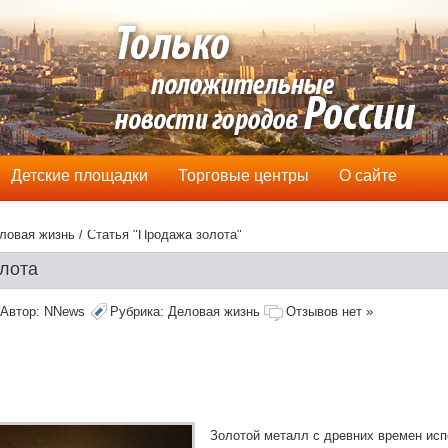
Детские площадки
Торговые центры
О сайте
ловая жизнь
/ Статья "Продажа золота"
лота
Автор:
NNews
Рубрика:
Деловая жизнь
Отзывов нет »
Золотой металл с древних времен исп