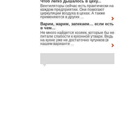
Чтоб легко дышалось в цеху...
Вентиляторы сейчас есть практически на
каждом предприятии. Они помогают
циркуляции воздуха в цехах. А также
применяются в других ...
Варим, жарим, запекаем… если есть
в чем...
Не много найдется хозяек, которые бы не
питали слабости к кухонной утвари. Ведь
на кухне уже не достаточно чугунков (в
нашем варианте ...