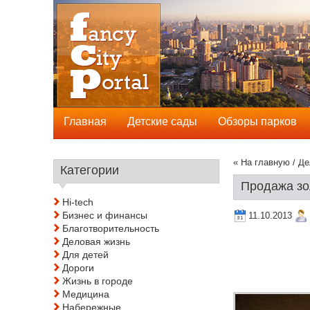
Главная
Детские сады
Обзоры парков
« На главную
/
Де
Категории
Продажа зо
Hi-tech
Бизнес и финансы
11.10.2013
Благотворительность
Деловая жизнь
Для детей
Дороги
Жизнь в городе
Медицина
Набережные