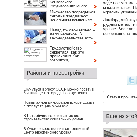
банковского
ходе нее металл 
кредитования много ...
массы вставок. П
Множество посредников
украсить украшени
сегодня предлагают
Ломбард действуе
небольшим компаниям
...
рудный металл и 
уровне. Все сдел
Наладить свой бизнес –
совершеннолетних
дело нелегкое. В
законодательстве есть
...
Трудоустройство
секретаря: как это
происходит Как
говорится, ...
Районы и новостройки
Окунуться в эпоху СССР можно посетив
бывший центр города Новокузнецка
Статья прочитан
Новый жилой микрорайон вскоре сдадут
в эксплуатацию в Ачинске
Еще из этой
В Петербурге ведется активное
строительство социальных домов
В Омске вскоре появиться теннисный
центр европейского уровня