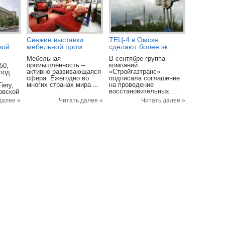
Свежие выставки
ТЕЦ-4 в Омске
вой
мебельной пром...
сделают более эк...
Мебельная
В сентябре группа
промышленность –
компаний
50,
активно развивающаяся
«Стройгазтранс»
 под
сфера. Ежегодно во
подписала соглашение
многих странах мира ...
на проведение
iery,
восстановительных ...
овской
далее »
Читать далее »
Читать далее »