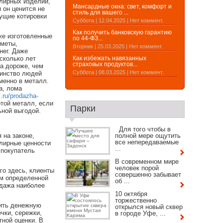
елирных изделий,
Мансардные окна: свет, комфорт и
 он ценится не
стиль для вашего ...
тущие котировки
Суббота | 12.04.2025 | Нет коммент.
Как получить банковскую гарантию
же изготовленные
по 44-ФЗ...
дметы,
Вторник | 25.03.2025 | Нет коммент.
ег.
Даже
сколько лет
Как избежать навязанных
страховых продуктов...
за дороже, чем
Суббота | 08.03.2025 | Нет коммент.
шинство людей
менно в металл.
а, лома
.ru/prodazha-
отой металл, если
Парки
ьной выгодой.
Для того чтобы в
 на законе,
полной мере ощутить
все непередаваемые
лирные ценности
...
 покупатель
В современном мире
человек порой
го здесь, клиенты
совершенно забывает
мм определенной
об ...
одажа наиболее
10 октября
торжественно
чить денежную
открылся новый сквер
чки, сережки,
в городе Уфе, ...
тной оценки. В