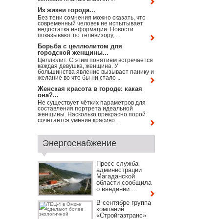
Из жизни города...
Без тени сомнения можно сказать, что
современный человек не испытывает
недостатка информации. Новости
показывают по телевизору, ...
Борьба с целлюлитом для
городской женщины...
Целлюлит. С этим понятием встречается
каждая девушка, женщина. У
большинства явление вызывает панику и
желание во что бы ни стало ...
Женская красота в городе: какая
она?...
Не существует чётких параметров для
составления портрета идеальной
женщины. Насколько прекрасно порой
сочетается умение красиво ...
Энергоснабжение
Пресс-служба
администрации
Магаданской
области сообщила
о введении ...
В сентябре группа
компаний
«Стройгазтранс»