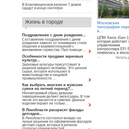
В Благовещенском регионе 7 домов
сдадут в конце сентября
Жизнь в городе
Московская
типография пер
в...
Поздравления с днем рождения...
ЦПМ Xerox iGen 1
Составление поздравления с днем
которая работает
рождения зависит от понимания стиля
управлением
общения и взаимоотношений с
контроллера EFI F
виновником торжества. При помощи ...
появилась в моск
Особенности продажи зерновых
...
Читать 
культур...
Зерновые культуры присутствуют в
рационе каждого человека. Это ценное
сырье, которое используют в
животноводстве и пищевой
промышленности. ...
Как выбрать женские и мужские
сумки на летний период?...
Неповторимый образ девушки
завершенным делают аксессуары. В том
числе это касается и сумочек. Данные
изделия играют не только ...
В Ленобласти раскрасят фасады
детсадов...
В Ленобласти состоялся конкурс на
лучше решение по оформлению фасадов
детских садов, которых в регионе
согласно планам властей ...