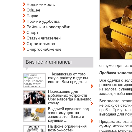
Недвижимость
Общее
Парки
Прочие удобства
Районы и новостройки
Спорт
Статьи читателей
Строительство
Энергоснабжение
Бизнес и финансы
он нужен для изг
Продажа золото
Независимо от того,
какую работу и где вы
Все сделки с зол
ищете. Вам придется ...
рыночных котиров
из золота, сувен
Приложение для
желает, чтобы юв
мобильных устройств
Uber навсегда изменило
Все золото, реал
схему ...
не рискуют столк
Выдачей кредитов под
пробы. При устан
залог имущества
выгодная для пок
занимаются банки и
крупные ...
Продажа золота
в
сумму, чтобы реш
На фоне ограничения
возможностей
подвески, кулоны,