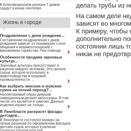
делать трубы из 
В Благовещенском регионе 7 домов
сдадут в конце сентября
На самом деле не
Жизнь в городе
зависят во многом
К примеру, чтобы 
Поздравления с днем рождения...
дополнительно по
Составление поздравления с днем
рождения зависит от понимания стиля
состоянии лишь т
общения и взаимоотношений с
виновником торжества. При помощи ...
никак не предотвр
Особенности продажи зерновых
культур...
Зерновые культуры присутствуют в
рационе каждого человека. Это ценное
сырье, которое используют в
животноводстве и пищевой
промышленности. ...
Как выбрать женские и мужские
сумки на летний период?...
Неповторимый образ девушки
завершенным делают аксессуары. В том
числе это касается и сумочек. Данные
изделия играют не только ...
В Ленобласти раскрасят фасады
детсадов...
В Ленобласти состоялся конкурс на
лучше решение по оформлению фасадов
детских садов, которых в регионе
согласно планам властей ...