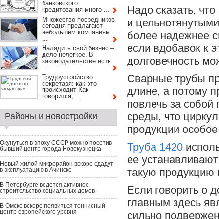
банковского
Надо сказать, что
кредитования много ...
Множество посредников
и цельнотянутыми.
сегодня предлагают
небольшим компаниям
более надежнее с
...
если вдобавок к э
Наладить свой бизнес –
дело нелегкое. В
долговечность мо
законодательстве есть
...
Сварные трубы пр
Трудоустройство
секретаря: как это
длине, а потому п
происходит Как
говорится, ...
повлечь за собой 
среды, что циркул
Районы и новостройки
продукции особое
Окунуться в эпоху СССР можно посетив
Труба 1420
исполь
бывший центр города Новокузнецка
ее устанавливают
Новый жилой микрорайон вскоре сдадут
в эксплуатацию в Ачинске
такую продукцию 
В Петербурге ведется активное
Если говорить о д
строительство социальных домов
главным здесь явл
В Омске вскоре появиться теннисный
центр европейского уровня
сильно подвержен