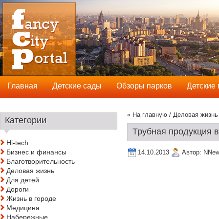
Главная
Детские сады
Обзоры парков
Детские
« На главную
/
Деловая жизнь
Категории
Трубная продукция в
Hi-tech
Бизнес и финансы
14.10.2013
Автор:
NNe
Благотворительность
Деловая жизнь
Для детей
Дороги
Жизнь в городе
Медицина
Набережные