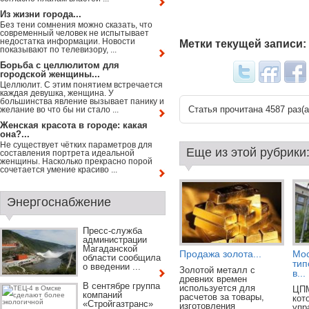
Из жизни города...
Без тени сомнения можно сказать, что
современный человек не испытывает
недостатка информации. Новости
Метки текущей записи:
показывают по телевизору, ...
Борьба с целлюлитом для
городской женщины...
Целлюлит. С этим понятием встречается
каждая девушка, женщина. У
большинства явление вызывает панику и
Статья прочитана 4587 раз(a
желание во что бы ни стало ...
Женская красота в городе: какая
она?...
Не существует чётких параметров для
Еще из этой рубрики
составления портрета идеальной
женщины. Насколько прекрасно порой
сочетается умение красиво ...
Энергоснабжение
Пресс-служба
администрации
Магаданской
Продажа золота...
Мос
области сообщила
тип
о введении ...
Золотой металл с
в...
древних времен
В сентябре группа
используется для
ЦПМ
компаний
расчетов за товары,
кот
«Стройгазтранс»
изготовления
упр