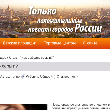
Детские площадки
Торговые центры
О сайте
щее
/ Статья "Как выбрать серьги?"
ь серьги?
Автор:
Tehno
Рубрика:
Общее
Отзывов нет »
Немаловажное значение во внешнем в
половины играет умелое совмещение 