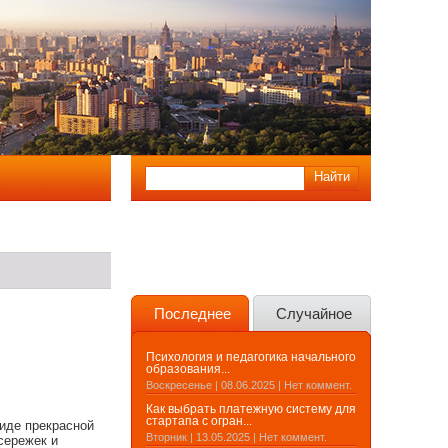
Последнее
Случайное
Психология и педагогика начального
образования...
Воскресенье | 08.06.2025 | Нет коммент.
Как выбрать платежную систему для
стартапа с огран...
иде прекрасной
Вторник | 13.05.2025 | Нет коммент.
сережек и