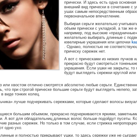
прически. И здесь есть одна основная
внешний вид прически в сочетание с 
ушах самым непосредственным образ
первоначальное впечатление.
Выбирая серьги желательно учитыват
объем прически с укладкой, а так же е
например, под высокие «праздничные»
желательно выбирать длинные с подв
ювелирные украшения или цепочки
ka
. Однако, полностью не соответствую
прическу сережек нет.
А вот с прическами из низких пучков 
прекрасно будут смотреться тоненьки
украшения. Если ушки не закрыты, то
будут выглядеть сережки круглой или
со или хвостом отлично смотрятся абсолютно любые серьги. Единственно
ь, что при строгой прическе большие серьги будут выглядеть нелепо, за
 в виде тонких колец.
ьчика» лучше подчеркивать сережками, которые сделают волосы визуа
щиеся большим объемом, прекрасно подчеркиваются яркими, заметным
. А вот для обладательниц длинных волос больше подойдут пусеты. Кс
чие разных сережек. Но только в том случае, если стрижка непропорцио
т одно ухо.
линные и полностью прикрывают ушки, то здесь сережки уже не сыграю