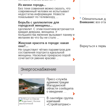
Из жизни города...
Без тени сомнения можно сказать, что
современный человек не испытывает
недостатка информации. Новости
показывают по телевизору, ...
*
Обязательные д
Борьба с целлюлитом для
Внимание:
все отз
городской женщины...
Целлюлит. С этим понятием встречается
каждая девушка, женщина. У
большинства явление вызывает панику и
желание во что бы ни стало ...
Женская красота в городе: какая
она?...
Вернуться к пер
Не существует чётких параметров для
составления портрета идеальной
женщины. Насколько прекрасно порой
сочетается умение красиво ...
Энергоснабжение
Пресс-служба
администрации
Магаданской
области сообщила
о введении ...
В сентябре группа
компаний
«Стройгазтранс»