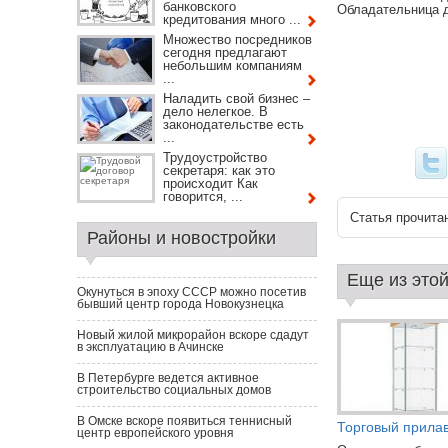
банковского
Обладательница д
кредитования много ...
Множество посредников
сегодня предлагают
небольшим компаниям
...
Наладить свой бизнес –
дело нелегкое. В
законодательстве есть
...
Трудоустройство
секретаря: как это
происходит Как
говорится, ...
Статья прочитан
Районы и новостройки
Еще из этой
Окунуться в эпоху СССР можно посетив
бывший центр города Новокузнецка
Новый жилой микрорайон вскоре сдадут
в эксплуатацию в Ачинске
В Петербурге ведется активное
строительство социальных домов
В Омске вскоре появиться теннисный
Торговый прилав
центр европейского уровня