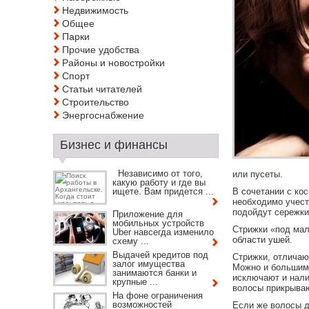
Недвижимость
Общее
Парки
Прочие удобства
Районы и новостройки
Спорт
Статьи читателей
Строительство
Энергоснабжение
Бизнес и финансы
Независимо от того,
или пусеты.
какую работу и где вы
ищете. Вам придется ...
В сочетании с ко
необходимо учест
подойдут сережки
Приложение для
мобильных устройств
Стрижки «под мал
Uber навсегда изменило
области ушей.
схему ...
Выдачей кредитов под
Стрижки, отличаю
залог имущества
Можно и большими
занимаются банки и
исключают и нали
крупные ...
волосы прикрываю
На фоне ограничения
возможностей
Если же волосы д