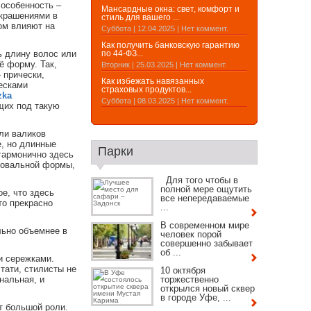
 особенность –
Мансардные окна: свет, комфорт и
украшениями в
стиль для вашего ...
ом влияют на
Суббота | 12.04.2025 | Нет коммент.
Как получить банковскую гарантию
ь длину волос или
по 44-ФЗ...
ё форму. Так,
Вторник | 25.03.2025 | Нет коммент.
 прически,
Как избежать навязанных
есками
страховых продуктов...
zka
Суббота | 08.03.2025 | Нет коммент.
щих под такую
или валиков
е, но длинные
Парки
 гармонично здесь
 овальной формы,
Для того чтобы в
полной мере ощутить
е, что здесь
все непередаваемые
то прекрасно
...
В современном мире
льно объемнее в
человек порой
совершенно забывает
об ...
и сережками.
тати, стилисты не
10 октября
нальная, и
торжественно
открылся новый сквер
в городе Уфе, ...
т большой роли.