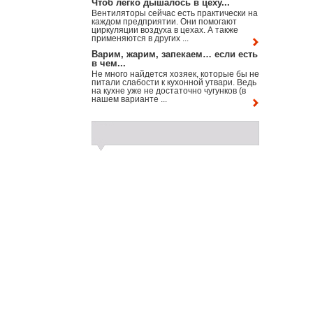
Чтоб легко дышалось в цеху...
Вентиляторы сейчас есть практически на
каждом предприятии. Они помогают
циркуляции воздуха в цехах. А также
применяются в других ...
Варим, жарим, запекаем… если есть
в чем...
Не много найдется хозяек, которые бы не
питали слабости к кухонной утвари. Ведь
на кухне уже не достаточно чугунков (в
нашем варианте ...