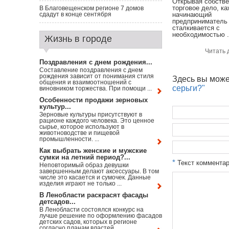
Открывая собств
торговое дело, к
В Благовещенском регионе 7 домов
сдадут в конце сентября
начинающий
предприниматель
сталкивается с
необходимостью .
Жизнь в городе
Читать 
Поздравления с днем рождения...
Составление поздравления с днем
рождения зависит от понимания стиля
Здесь вы може
общения и взаимоотношений с
серьги?"
виновником торжества. При помощи ...
Особенности продажи зерновых
культур...
Зерновые культуры присутствуют в
рационе каждого человека. Это ценное
сырье, которое используют в
животноводстве и пищевой
промышленности. ...
Как выбрать женские и мужские
сумки на летний период?...
*
Текст коммента
Неповторимый образ девушки
завершенным делают аксессуары. В том
числе это касается и сумочек. Данные
изделия играют не только ...
В Ленобласти раскрасят фасады
детсадов...
В Ленобласти состоялся конкурс на
лучше решение по оформлению фасадов
детских садов, которых в регионе
согласно планам властей ...