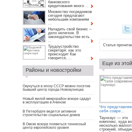
банковского
кредитования много ...
Множество посредников
сегодня предлагают
небольшим компаниям
...
Наладить свой бизнес –
дело нелегкое. В
законодательстве есть
...
Статья прочитан
Трудоустройство
секретаря: как это
происходит Как
говорится, ...
Еще из этой
Районы и новостройки
Окунуться в эпоху СССР можно посетив
бывший центр города Новокузнецка
Новый жилой микрорайон вскоре сдадут
в эксплуатацию в Ачинске
Что представляе
себя совре...
В Петербурге ведется активное
строительство социальных домов
Таунхаус — это
комплекс, куда в
В Омске вскоре появиться теннисный
несколько малоэ
центр европейского уровня
строений, объеди