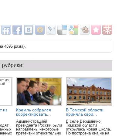
а 4695 раз(a).
 рубрики:
т из
Кремль собрался
В Томской области
корректировать...
приняла свои...
Администрацией
В селе Вершинино
ходят
президента России были
Томской области
тажных
направлены некоторые
открылась новая школа.
ненных
претензии относительно
Но построена она не на