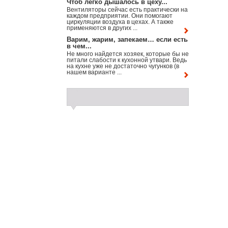
Чтоб легко дышалось в цеху...
Вентиляторы сейчас есть практически на
каждом предприятии. Они помогают
циркуляции воздуха в цехах. А также
применяются в других ...
Варим, жарим, запекаем… если есть
в чем...
Не много найдется хозяек, которые бы не
питали слабости к кухонной утвари. Ведь
на кухне уже не достаточно чугунков (в
нашем варианте ...