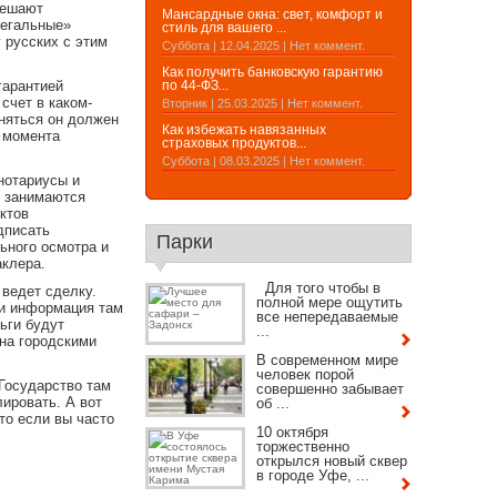
решают
Мансардные окна: свет, комфорт и
легальные»
стиль для вашего ...
 русских с этим
Суббота | 12.04.2025 | Нет коммент.
Как получить банковскую гарантию
гарантией
по 44-ФЗ...
счет в каком-
Вторник | 25.03.2025 | Нет коммент.
няться он должен
Как избежать навязанных
т момента
страховых продуктов...
Суббота | 08.03.2025 | Нет коммент.
нотариусы и
и занимаются
ктов
дписать
Парки
ьного осмотра и
аклера.
Для того чтобы в
ведет сделку.
полной мере ощутить
, и информация там
все непередаваемые
ьги будут
...
на городскими
В современном мире
человек порой
 Государство там
совершенно забывает
ировать. А вот
об ...
то если вы часто
10 октября
торжественно
открылся новый сквер
в городе Уфе, ...