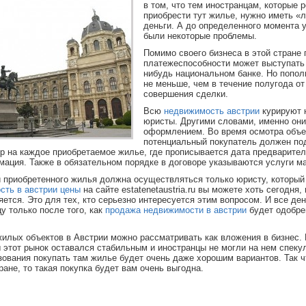
в том, что тем иностранцам, которые 
приобрести тут жилье, нужно иметь «
деньги. А до определенного момента у
были некоторые проблемы.
Помимо своего бизнеса в этой стране 
платежеспособности может выступать 
нибудь национальном банке. Но попол
не меньше, чем в течение полугода о
совершения сделки.
Всю
недвижимость австрии
курируют 
юристы. Другими словами, именно он
оформлением. Во время осмотра объе
потенциальный покупатель должен по
р на каждое приобретаемое жилье, где прописывается дата предварител
мация. Также в обязательном порядке в договоре указываются услуги м
 приобретенного жилья должна осуществляться только юристу, который 
сть в австрии цены
на сайте estatenetaustria.ru вы можете хоть сегодня
ется. Это для тех, кто серьезно интересуется этим вопросом. И все ден
у только после того, как
продажа недвижимости в австрии
будет одобре
жилых объектов в Австрии можно рассматривать как вложения в бизнес.
ы этот рынок оставался стабильным и иностранцы не могли на нем спекул
зования покупать там жилье будет очень даже хорошим вариантов. Так ч
ране, то такая покупка будет вам очень выгодна.