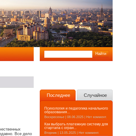
Последнее
Случайное
Психология и педагогика начального
образования...
Воскресенье | 08.06.2025 | Нет коммент.
Как выбрать платежную систему для
стартапа с огран...
чественных
Вторник | 13.05.2025 | Нет коммент.
едавно. Все дело