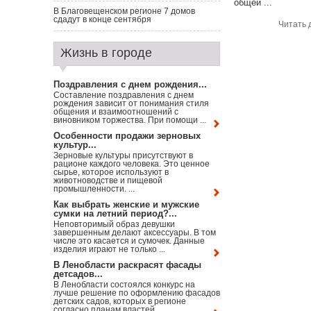
общей ...
В Благовещенском регионе 7 домов
сдадут в конце сентября
Читать 
Жизнь в городе
Поздравления с днем рождения...
Составление поздравления с днем
рождения зависит от понимания стиля
общения и взаимоотношений с
виновником торжества. При помощи ...
Особенности продажи зерновых
культур...
Зерновые культуры присутствуют в
рационе каждого человека. Это ценное
сырье, которое используют в
животноводстве и пищевой
промышленности. ...
Как выбрать женские и мужские
сумки на летний период?...
Неповторимый образ девушки
завершенным делают аксессуары. В том
числе это касается и сумочек. Данные
изделия играют не только ...
В Ленобласти раскрасят фасады
детсадов...
В Ленобласти состоялся конкурс на
лучше решение по оформлению фасадов
детских садов, которых в регионе
согласно планам властей ...