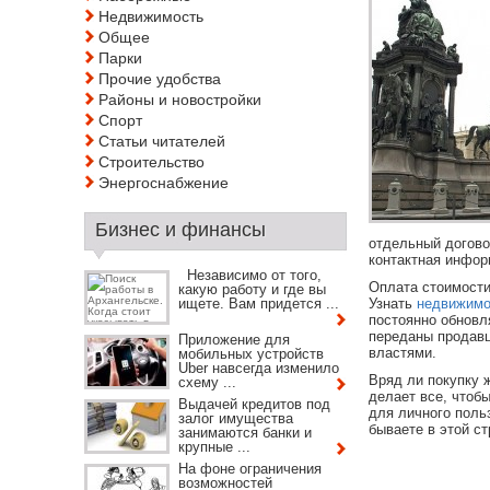
Недвижимость
Общее
Парки
Прочие удобства
Районы и новостройки
Спорт
Статьи читателей
Строительство
Энергоснабжение
Бизнес и финансы
отдельный догово
контактная инфор
Независимо от того,
Оплата стоимости
какую работу и где вы
ищете. Вам придется ...
Узнать
недвижимо
постоянно обновля
переданы продавц
Приложение для
властями.
мобильных устройств
Uber навсегда изменило
Вряд ли покупку 
схему ...
делает все, чтоб
Выдачей кредитов под
для личного поль
залог имущества
бываете в этой ст
занимаются банки и
крупные ...
На фоне ограничения
возможностей