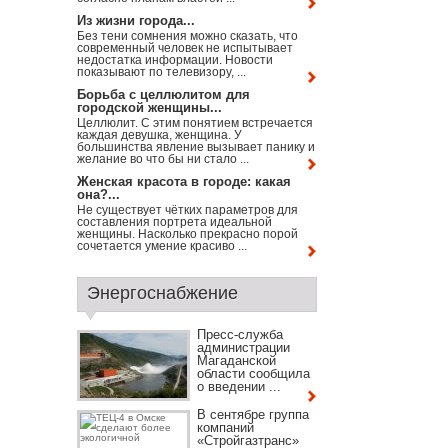
Из жизни города...
Без тени сомнения можно сказать, что
современный человек не испытывает
недостатка информации. Новости
показывают по телевизору, ...
Борьба с целлюлитом для
городской женщины...
Целлюлит. С этим понятием встречается
каждая девушка, женщина. У
большинства явление вызывает панику и
желание во что бы ни стало ...
Женская красота в городе: какая
она?...
Не существует чётких параметров для
составления портрета идеальной
женщины. Насколько прекрасно порой
сочетается умение красиво ...
Энергоснабжение
Пресс-служба
администрации
Магаданской
области сообщила
о введении ...
В сентябре группа
компаний
«Стройгазтранс»