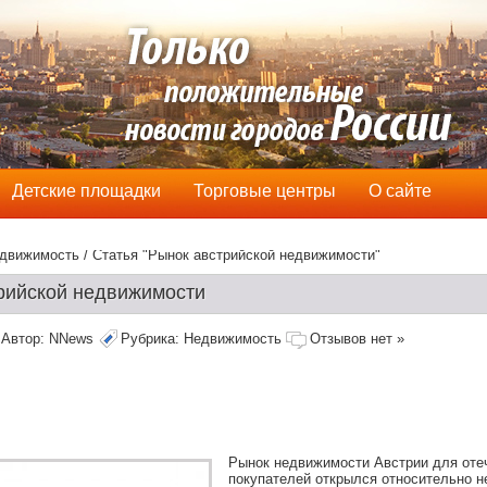
Детские площадки
Торговые центры
О сайте
движимость
/ Статья "Рынок австрийской недвижимости"
рийской недвижимости
Автор:
NNews
Рубрика:
Недвижимость
Отзывов нет »
Рынок недвижимости Австрии для оте
покупателей открылся относительно н