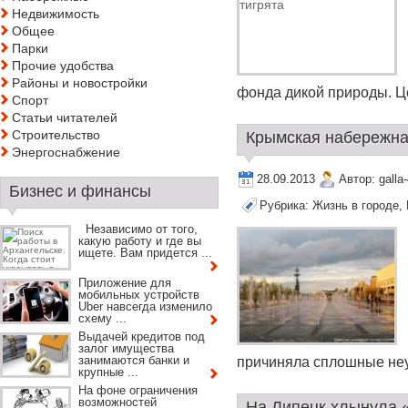
Недвижимость
Общее
Парки
Прочие удобства
Районы и новостройки
фонда дикой природы. Це
Спорт
Статьи читателей
Строительство
Крымская набережная
Энергоснабжение
28.09.2013
Автор:
galla
Бизнес и финансы
Рубрика:
Жизнь в городе
,
Независимо от того,
какую работу и где вы
ищете. Вам придется ...
Приложение для
мобильных устройств
Uber навсегда изменило
схему ...
Выдачей кредитов под
залог имущества
занимаются банки и
причиняла сплошные неуд
крупные ...
На фоне ограничения
возможностей
На Липецк хлынула «