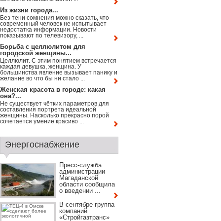
Из жизни города...
Без тени сомнения можно сказать, что
современный человек не испытывает
недостатка информации. Новости
показывают по телевизору, ...
Борьба с целлюлитом для
городской женщины...
Целлюлит. С этим понятием встречается
каждая девушка, женщина. У
большинства явление вызывает панику и
желание во что бы ни стало ...
Женская красота в городе: какая
она?...
Не существует чётких параметров для
составления портрета идеальной
женщины. Насколько прекрасно порой
сочетается умение красиво ...
Энергоснабжение
Пресс-служба
администрации
Магаданской
области сообщила
о введении ...
В сентябре группа
компаний
«Стройгазтранс»