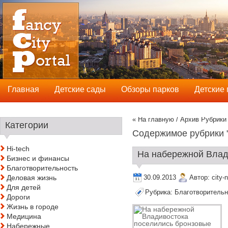
Главная
Детские сады
Обзоры парков
Детские
« На главную
/ Архив Рубрики
Категории
Содержимое рубрики 
Hi-tech
На набережной Влади
Бизнес и финансы
Благотворительность
Деловая жизнь
30.09.2013
Автор:
city-
Для детей
Рубрика:
Благотворительн
Дороги
Жизнь в городе
Медицина
Набережные