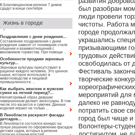
развития добровол
В Благовещенском регионе 7 домов
был разобран мом
сдадут в конце сентября
люди провели тор
Жизнь в городе
чистоты. Работа 
городе продолжал
Поздравления с днем рождения...
украшались специ
Составление поздравления с днем
рождения зависит от понимания стиля
призывающими гор
общения и взаимоотношений с
виновником торжества. При помощи ...
трудовых действи
Особенности продажи зерновых
освободилась от 
культур...
Зерновые культуры присутствуют в
Фестиваль законч
рационе каждого человека. Это ценное
сырье, которое используют в
творческие конку
животноводстве и пищевой
промышленности. ...
хореографических
Как выбрать женские и мужские
сумки на летний период?...
мероприятий для 
Неповторимый образ девушки
завершенным делают аксессуары. В том
далеко не равнод
числе это касается и сумочек. Данные
изделия играют не только ...
потратить свое св
В Ленобласти раскрасят фасады
город был чище и 
детсадов...
В Ленобласти состоялся конкурс на
Волонтеры-студен
лучше решение по оформлению фасадов
детских садов, которых в регионе
достигнутом, не 
согласно планам властей ...