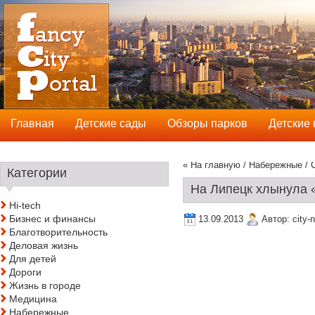
Главная
Детские сады
Обзоры парков
Детские
« На главную
/
Набережные
/ 
Категории
На Липецк хлынула 
Hi-tech
Бизнес и финансы
13.09.2013
Автор:
city-
Благотворительность
Деловая жизнь
Для детей
Дороги
Жизнь в городе
Медицина
Набережные