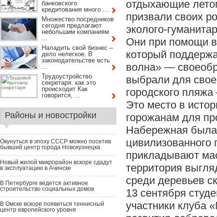
отдыхающие летом
банковского
кредитования много ...
призвали своих р
Множество посредников
сегодня предлагают
эколого-гуманитар
небольшим компаниям
...
Они при помощи в
Наладить свой бизнес –
который поддержа
дело нелегкое. В
законодательстве есть
волна» — своеобр
...
Трудоустройство
выбрали для свое
секретаря: как это
происходит Как
городского пляжа
говорится, ...
Это место в исто
Районы и новостройки
горожанам для пр
Набережная была 
цивилизованного 
Окунуться в эпоху СССР можно посетив
бывший центр города Новокузнецка
прикладывают мас
Новый жилой микрорайон вскоре сдадут
территория выгляд
в эксплуатацию в Ачинске
среди деревьев с
В Петербурге ведется активное
строительство социальных домов
13 сентября студ
участники клуба 
В Омске вскоре появиться теннисный
центр европейского уровня