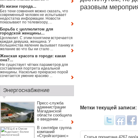
разовым мероприя
Из жизни города...
Без тени сомнения можно сказать, что
современный человек не испытывает
недостатка информации. Новости
показывают по телевизору, ...
Борьба с целлюлитом для
городской женщины...
Целлюлит. С этим понятием встречается
каждая девушка, женщина. У
большинства явление вызывает панику и
желание во что бы ни стало ...
Женская красота в городе: какая
она?...
Не существует чётких параметров для
составления портрета идеальной
женщины. Насколько прекрасно порой
сочетается умение красиво ...
Энергоснабжение
Пресс-служба
администрации
Метки текущей записи:
Магаданской
области сообщила
о введении ...
В сентябре группа
компаний
«Стройгазтранс»
Статья прочитана 4267 раз(a