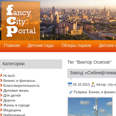
Главная
Детские сады
Обзоры парков
Детские
Тег "Виктор Осипов"
Категории
Завод «Сибнефтемаш
Hi-tech
Бизнес и финансы
05.10.2013
Автор:
city-
Благотворительность
Деловая жизнь
Рубрика:
Бизнес и финан
Для детей
Дороги
Жизнь в городе
Медицина
Набережные