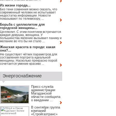
Из жизни города...
Без тени сомнения можно сказать, что
современный человек не испытывает
недостатка информации. Новости
показывают по телевизору, ...
Борьба с целлюлитом для
городской женщины...
Целлюлит. С этим понятием встречается
каждая девушка, женщина. У
большинства явление вызывает панику и
желание во что бы ни стало ...
Женская красота в городе: какая
она?...
Не существует чётких параметров для
составления портрета идеальной
женщины. Насколько прекрасно порой
сочетается умение красиво ...
Энергоснабжение
Пресс-служба
администрации
Магаданской
области сообщила
о введении ...
В сентябре группа
компаний
«Стройгазтранс»