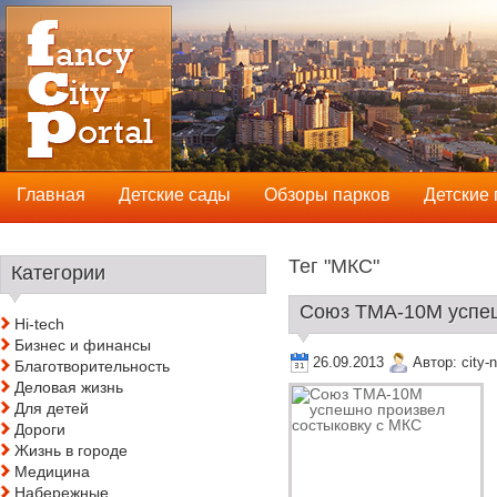
Главная
Детские сады
Обзоры парков
Детские
Тег "МКС"
Категории
Союз ТМА-10М успешн
Hi-tech
Бизнес и финансы
26.09.2013
Автор:
city-
Благотворительность
Деловая жизнь
Для детей
Дороги
Жизнь в городе
Медицина
Набережные