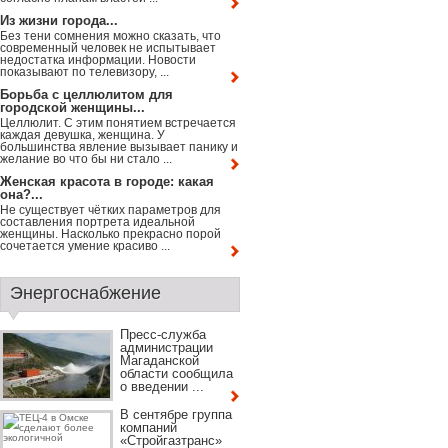
Из жизни города...
Без тени сомнения можно сказать, что
современный человек не испытывает
недостатка информации. Новости
показывают по телевизору, ...
Борьба с целлюлитом для
городской женщины...
Целлюлит. С этим понятием встречается
каждая девушка, женщина. У
большинства явление вызывает панику и
желание во что бы ни стало ...
Женская красота в городе: какая
она?...
Не существует чётких параметров для
составления портрета идеальной
женщины. Насколько прекрасно порой
сочетается умение красиво ...
Энергоснабжение
Пресс-служба
администрации
Магаданской
области сообщила
о введении ...
В сентябре группа
компаний
«Стройгазтранс»