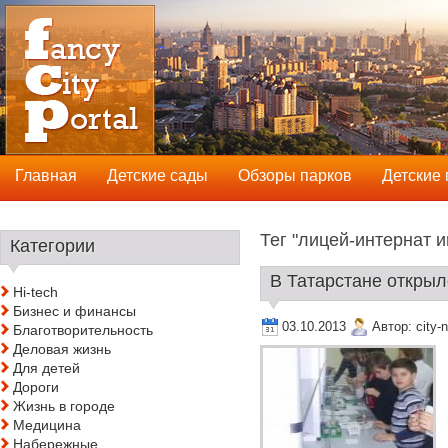
Главная
Детские сады
Обзоры парков
Детские
Тег "лицей-интернат и
Категории
В Татарстане открылс
Hi-tech
Бизнес и финансы
03.10.2013
Автор:
city-
Благотворительность
Деловая жизнь
Для детей
Дороги
Жизнь в городе
Медицина
Набережные