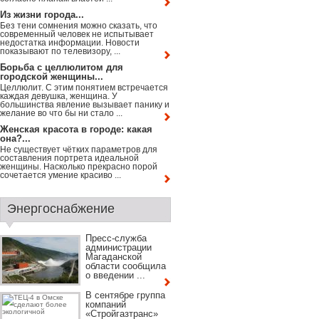
Из жизни города...
Без тени сомнения можно сказать, что
современный человек не испытывает
недостатка информации. Новости
показывают по телевизору, ...
Борьба с целлюлитом для
городской женщины...
Целлюлит. С этим понятием встречается
каждая девушка, женщина. У
большинства явление вызывает панику и
желание во что бы ни стало ...
Женская красота в городе: какая
она?...
Не существует чётких параметров для
составления портрета идеальной
женщины. Насколько прекрасно порой
сочетается умение красиво ...
Энергоснабжение
Пресс-служба
администрации
Магаданской
области сообщила
о введении ...
В сентябре группа
компаний
«Стройгазтранс»