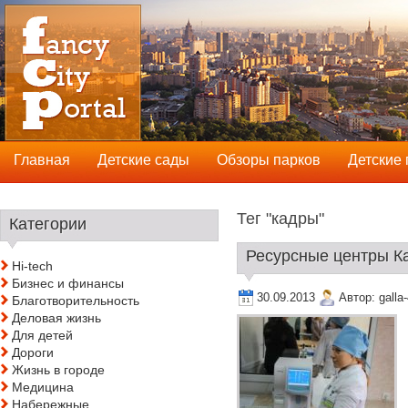
Главная
Детские сады
Обзоры парков
Детские
Тег "кадры"
Категории
Ресурсные центры Ка
Hi-tech
Бизнес и финансы
30.09.2013
Автор:
galla
Благотворительность
Деловая жизнь
Для детей
Дороги
Жизнь в городе
Медицина
Набережные