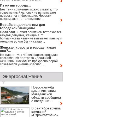
Из жизни города...
Без тени сомнения можно сказать, что
современный человек не испытывает
недостатка информации. Новости
показывают по телевизору, ...
Борьба с целлюлитом для
городской женщины...
Целлюлит. С этим понятием встречается
каждая девушка, женщина. У
большинства явление вызывает панику и
желание во что бы ни стало ...
Женская красота в городе: какая
она?...
Не существует чётких параметров для
составления портрета идеальной
женщины. Насколько прекрасно порой
сочетается умение красиво ...
Энергоснабжение
Пресс-служба
администрации
Магаданской
области сообщила
о введении ...
В сентябре группа
компаний
«Стройгазтранс»