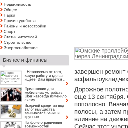
Недвижимость
Общее
Парки
Прочие удобства
Районы и новостройки
Спорт
Статьи читателей
Строительство
Энергоснабжение
Бизнес и финансы
завершен ремонт 
Независимо от того,
какую работу и где вы
асфальтоукладчик
ищете. Вам придется ...
Дорожное полотно
Приложение для
мобильных устройств
еще 13 сентября.
Uber навсегда изменило
схему ...
пополосно. Внача
Выдачей кредитов под
залог имущества
полосы, а затем п
занимаются банки и
крупные ...
влияние на движе
На фоне ограничения
Сейчас этот участ
возможностей