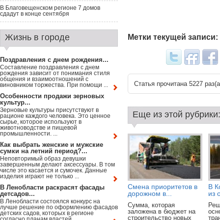
В Благовещенском регионе 7 домов
сдадут в конце сентября
Жизнь в городе
Метки текущей записи:
Поздравления с днем рождения...
Составление поздравления с днем
рождения зависит от понимания стиля
общения и взаимоотношений с
Статья прочитана 5227 раз(a
виновником торжества. При помощи ...
Особенности продажи зерновых
культур...
Зерновые культуры присутствуют в
Еще из этой рубрики
рационе каждого человека. Это ценное
сырье, которое используют в
животноводстве и пищевой
промышленности. ...
Как выбрать женские и мужские
сумки на летний период?...
Неповторимый образ девушки
завершенным делают аксессуары. В том
числе это касается и сумочек. Данные
изделия играют не только ...
Смена приоритетов в
В К
В Ленобласти раскрасят фасады
дорожном в...
из 
детсадов...
В Ленобласти состоялся конкурс на
Сумма, которая
Реш
лучше решение по оформлению фасадов
заложена в бюджет на
осн
детских садов, которых в регионе
строительство новых
тра
согласно планам властей ...