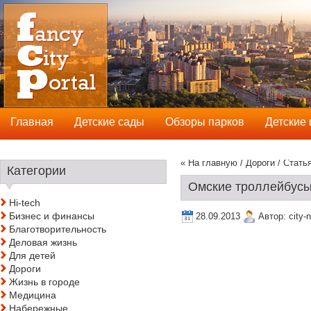
Главная
Детские сады
Обзоры парков
Детские
« На главную
/
Дороги
/ Стать
Категории
Омские троллейбусы
Hi-tech
Бизнес и финансы
28.09.2013
Автор:
city-
Благотворительность
Деловая жизнь
Для детей
Дороги
Жизнь в городе
Медицина
Набережные