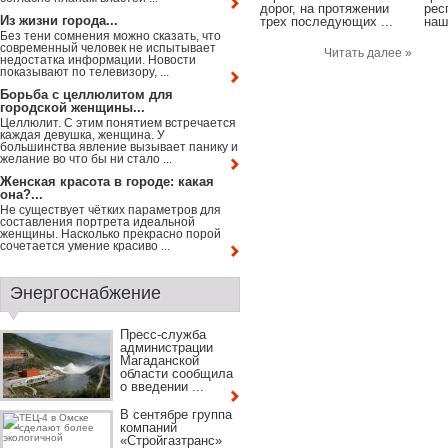
дорог, на протяжении
рес
Из жизни города...
трех последующих ...
наш
Без тени сомнения можно сказать, что
современный человек не испытывает
Читать далее »
недостатка информации. Новости
показывают по телевизору, ...
Борьба с целлюлитом для
городской женщины...
Целлюлит. С этим понятием встречается
каждая девушка, женщина. У
большинства явление вызывает панику и
желание во что бы ни стало ...
Женская красота в городе: какая
она?...
Не существует чётких параметров для
составления портрета идеальной
женщины. Насколько прекрасно порой
сочетается умение красиво ...
Энергоснабжение
Пресс-служба
администрации
Магаданской
области сообщила
о введении ...
В сентябре группа
компаний
«Стройгазтранс»