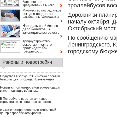
банковского
троллейбусов вос
кредитования много ...
Множество посредников
Дорожники планир
сегодня предлагают
небольшим компаниям
началу октября. 
...
Наладить свой бизнес –
Октябрьский мост.
дело нелегкое. В
законодательстве есть
...
По сообщению мэр
Трудоустройство
Ленинградского, 
секретаря: как это
происходит Как
городскому бюдже
говорится, ...
Районы и новостройки
Окунуться в эпоху СССР можно посетив
бывший центр города Новокузнецка
Новый жилой микрорайон вскоре сдадут
в эксплуатацию в Ачинске
В Петербурге ведется активное
строительство социальных домов
В Омске вскоре появиться теннисный
центр европейского уровня