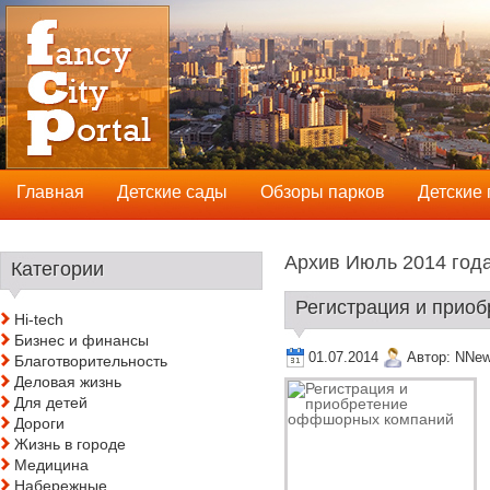
Главная
Детские сады
Обзоры парков
Детские
Архив Июль 2014 годa
Категории
Регистрация и прио
Hi-tech
Бизнес и финансы
01.07.2014
Автор:
NNe
Благотворительность
Деловая жизнь
Для детей
Дороги
Жизнь в городе
Медицина
Набережные