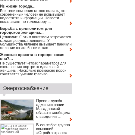
Из жизни города...
Без тени сомнения можно сказать, что
современный человек не испытывает
недостатка информации. Новости
показывают по телевизору, ...
Борьба с целлюлитом для
городской женщины...
Целлюлит. С этим понятием встречается
каждая девушка, женщина. У
большинства явление вызывает панику и
желание во что бы ни стало ...
Женская красота в городе: какая
она?...
Не существует чётких параметров для
составления портрета идеальной
женщины. Насколько прекрасно порой
сочетается умение красиво ...
Энергоснабжение
Пресс-служба
администрации
Магаданской
области сообщила
о введении ...
В сентябре группа
компаний
«Стройгазтранс»