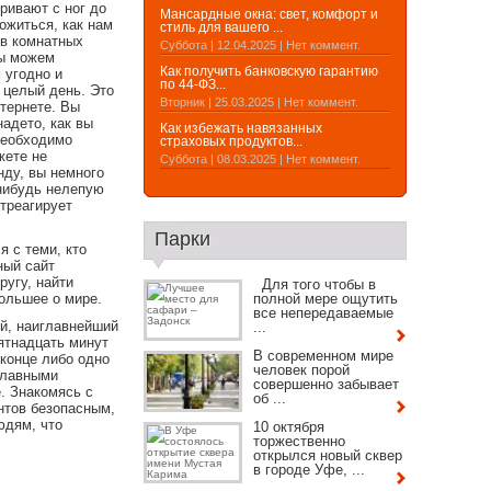
ривают с ног до
Мансардные окна: свет, комфорт и
ожиться, как нам
стиль для вашего ...
 в комнатных
Суббота | 12.04.2025 | Нет коммент.
мы можем
Как получить банковскую гарантию
 угодно и
по 44-ФЗ...
 целый день. Это
Вторник | 25.03.2025 | Нет коммент.
нтернете. Вы
надето, как вы
Как избежать навязанных
необходимо
страховых продуктов...
жете не
Суббота | 08.03.2025 | Нет коммент.
нду, вы немного
нибудь нелепую
отреагирует
Парки
я с теми, кто
ный сайт
ругу, найти
Для того чтобы в
большее о мире.
полной мере ощутить
все непередаваемые
ий, наиглавнейший
...
ятнадцать минут
В современном мире
 конце либо одно
человек порой
главными
совершенно забывает
. Знакомясь с
об ...
нтов безопасным,
юдям, что
10 октября
торжественно
открылся новый сквер
в городе Уфе, ...