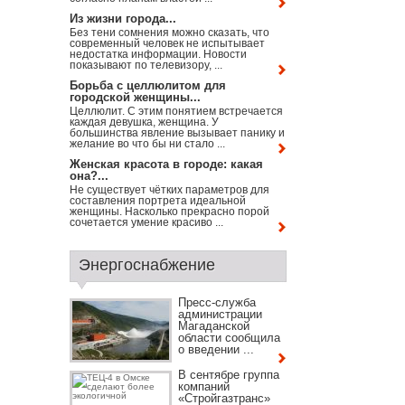
Из жизни города...
Без тени сомнения можно сказать, что
современный человек не испытывает
недостатка информации. Новости
показывают по телевизору, ...
Борьба с целлюлитом для
городской женщины...
Целлюлит. С этим понятием встречается
каждая девушка, женщина. У
большинства явление вызывает панику и
желание во что бы ни стало ...
Женская красота в городе: какая
она?...
Не существует чётких параметров для
составления портрета идеальной
женщины. Насколько прекрасно порой
сочетается умение красиво ...
Энергоснабжение
Пресс-служба
администрации
Магаданской
области сообщила
о введении ...
В сентябре группа
компаний
«Стройгазтранс»