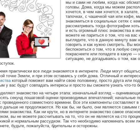
мы и сами не любим, когда нас обсмат
головы. Дома, когда мы можем распол
хочется, в чем нам хочется, в халате,
тапочках, с чашечкой чая или кофе, 
знакомиться в социальных сетях с кем
рассматривать тогда фотографии хоть
и есть огромный плюс знакомства в и
можете не париться о том, что на вас 
выглядите, что в данную минуту вам 
говорить и как нужно смотреть. Вы мо
беспокоиться о том, что в любую секу
покраснеете или попадете в какую — 
ситуацию, не догадываясь о том, как 
оступок.
ремя практически все люди знакомятся в интернете. Люди могут общатьс
гой точке Земли, и при этом оставаясь у себя дома. Отличный и интерес
мства
который поможет вам найти свою половинку, просто друга или под
ым у вас будут совпадать интересы и просто вы сможете узнать что-то 
зделяют знакомство на четыре этапа: изначальный взгляд – оценивающ
есять секунд пошаговой оценки производимых впечатлений; начальные п
с проведенного совместного времени. Все эти компоненты составляют в
то дальше не продолжаются. Но как бы, ни было, они являются самыми 
ями знакомства. Как ни крути, но в интернете знакомство самое опасное
ком, вы не можете рассчитывать на то, что он не является на сто проце
хикой и нормальным рассудком. Так что необходимо напоминать всем л
рнете, будьте, пожалуйста, бдительны и осторожны.