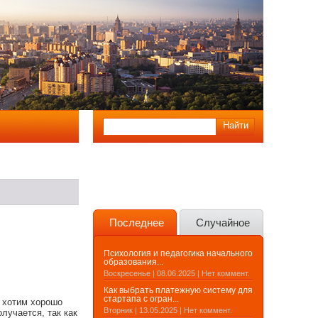
Последнее
Случайное
Психология и педагогика начального
образования...
Воскресенье | 08.06.2025 | Нет коммент.
Как выбрать платежную систему для
стартапа с огран...
ы хотим хорошо
Вторник | 13.05.2025 | Нет коммент.
олучается, так как