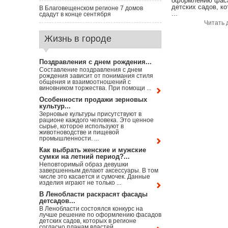
оформлению фас
детских садов, к
В Благовещенском регионе 7 домов
...
сдадут в конце сентября
Читать 
Жизнь в городе
Поздравления с днем рождения...
Составление поздравления с днем
рождения зависит от понимания стиля
общения и взаимоотношений с
виновником торжества. При помощи ...
Особенности продажи зерновых
культур...
Зерновые культуры присутствуют в
рационе каждого человека. Это ценное
сырье, которое используют в
животноводстве и пищевой
промышленности. ...
Как выбрать женские и мужские
сумки на летний период?...
Неповторимый образ девушки
завершенным делают аксессуары. В том
числе это касается и сумочек. Данные
изделия играют не только ...
В Ленобласти раскрасят фасады
детсадов...
В Ленобласти состоялся конкурс на
лучше решение по оформлению фасадов
детских садов, которых в регионе
согласно планам властей ...