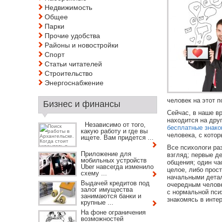
Недвижимость
Общее
Парки
Прочие удобства
Районы и новостройки
Спорт
Статьи читателей
Строительство
Энергоснабжение
человек на этот п
Бизнес и финансы
Сейчас, в наше в
находится на дру
Независимо от того,
бесплатные знако
какую работу и где вы
человека, с котор
ищете. Вам придется ...
Все психологи ра
Приложение для
взгляд; первые д
мобильных устройств
общения; один ча
Uber навсегда изменило
целое, либо прос
схему ...
начальными детал
Выдачей кредитов под
очередным челове
залог имущества
с нормальной пси
занимаются банки и
знакомясь в инте
крупные ...
На фоне ограничения
возможностей