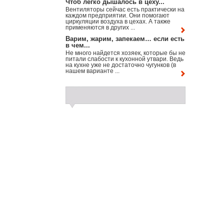
Чтоб легко дышалось в цеху...
Вентиляторы сейчас есть практически на
каждом предприятии. Они помогают
циркуляции воздуха в цехах. А также
применяются в других ...
Варим, жарим, запекаем… если есть
в чем...
Не много найдется хозяек, которые бы не
питали слабости к кухонной утвари. Ведь
на кухне уже не достаточно чугунков (в
нашем варианте ...