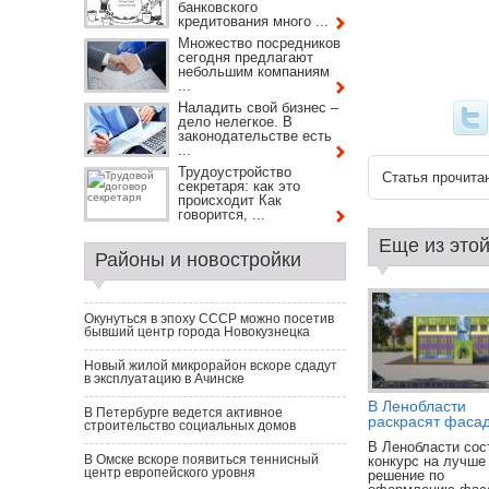
банковского
кредитования много ...
Множество посредников
сегодня предлагают
небольшим компаниям
...
Наладить свой бизнес –
дело нелегкое. В
законодательстве есть
...
Трудоустройство
Статья прочитан
секретаря: как это
происходит Как
говорится, ...
Еще из этой
Районы и новостройки
Окунуться в эпоху СССР можно посетив
бывший центр города Новокузнецка
Новый жилой микрорайон вскоре сдадут
в эксплуатацию в Ачинске
В Ленобласти
В Петербурге ведется активное
раскрасят фасад
строительство социальных домов
В Ленобласти сос
В Омске вскоре появиться теннисный
конкурс на лучше
центр европейского уровня
решение по