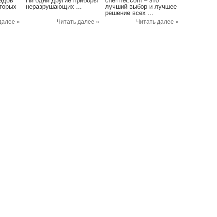
адов
Ни одни другие приборы
chermet.com – это
оторых
неразрушающих ...
лучший выбор и лучшее
решение всех ...
далее »
Читать далее »
Читать далее »