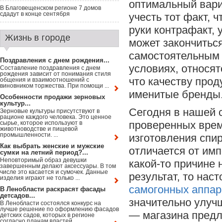
оптимальный вари
В Благовещенском регионе 7 домов
сдадут в конце сентября
учесть тот факт, 
руки контрафакт, 
Жизнь в городе
может закончиться
самостоятельным 
Поздравления с днем рождения...
условиях, относят
Составление поздравления с днем
рождения зависит от понимания стиля
что качеству прод
общения и взаимоотношений с
виновником торжества. При помощи ...
именитые бренды
Особенности продажи зерновых
культур...
Сегодня в нашей 
Зерновые культуры присутствуют в
рационе каждого человека. Это ценное
проверенных врем
сырье, которое используют в
животноводстве и пищевой
промышленности. ...
изготовления спир
Как выбрать женские и мужские
отличается от имп
сумки на летний период?...
Неповторимый образ девушки
какой-то причине
завершенным делают аксессуары. В том
числе это касается и сумочек. Данные
результат, то нас
изделия играют не только ...
самогонных аппар
В Ленобласти раскрасят фасады
детсадов...
значительно улучш
В Ленобласти состоялся конкурс на
лучше решение по оформлению фасадов
— магазина предл
детских садов, которых в регионе
согласно планам властей ...