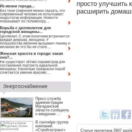
просто улучшить к
Из жизни города...
расширить домашн
Без тени сомнения можно сказать, что
современный человек не испытывает
недостатка информации. Новости
показывают по телевизору, ...
Борьба с целлюлитом для
городской женщины...
Целлюлит. С этим понятием встречается
каждая девушка, женщина. У
большинства явление вызывает панику и
желание во что бы ни стало ...
Женская красота в городе: какая
она?...
Не существует чётких параметров для
составления портрета идеальной
женщины. Насколько прекрасно порой
сочетается умение красиво ...
Энергоснабжение
Пресс-служба
администрации
Магаданской
области сообщила
о введении ...
В сентябре группа
компаний
«Стройгазтранс»
Статья прочитана 3947 раз(a