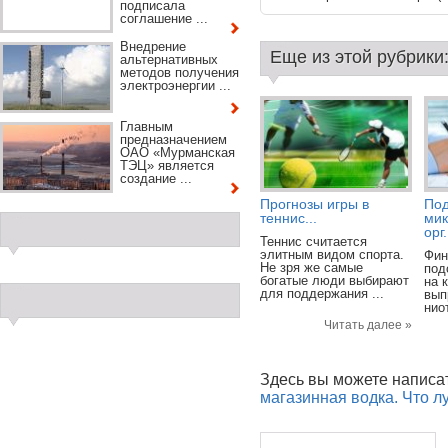
подписала
соглашение ...
Внедрение
Еще из этой рубрики
альтернативных
методов получения
электроэнергии ...
Главным
предназначением
ОАО «Мурманская
ТЭЦ» является
создание ...
Прогнозы игры в
Под
теннис...
ми
орг.
Теннис считается
элитным видом спорта.
Фин
Не зря же самые
под
богатые люди выбирают
на 
для поддержания ...
вып
ниот
Читать далее »
Здесь вы можете написа
магазинная водка. Что л