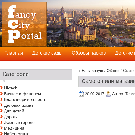
Главная
Детские сады
Обзоры парков
Детские
« На главную
/
Общее
/ Стать
Категории
Самогон или магазин
Hi-tech
Бизнес и финансы
20.02.2017
Автор:
Tehn
Благотворительность
Деловая жизнь
Для детей
Дороги
Жизнь в городе
Медицина
Набережные