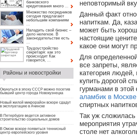
неповторимый вку
банковского
кредитования много ...
Множество посредников
Данный факт относ
сегодня предлагают
небольшим компаниям
напиткам. Да, каз
...
может быть хорош
Наладить свой бизнес –
дело нелегкое. В
настоящие цените
законодательстве есть
...
какое они могут п
Трудоустройство
секретаря: как это
Для определенной
происходит Как
говорится, ...
все запреты, явля
категория людей, 
Районы и новостройки
купить дорогой с
гурманами в этой
Окунуться в эпоху СССР можно посетив
бывший центр города Новокузнецка
аламбик в Москве
Новый жилой микрорайон вскоре сдадут
спиртных напитко
в эксплуатацию в Ачинске
Так уж сложилась 
В Петербурге ведется активное
строительство социальных домов
мероприятия утра
В Омске вскоре появиться теннисный
столе нет алкогол
центр европейского уровня