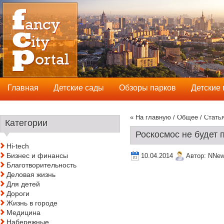
Главная
Детские сады
Обзоры парков
Детские
« На главную
/
Общее
/ Стать
Категории
Роскосмос не будет
Hi-tech
Бизнес и финансы
10.04.2014
Автор:
NNe
Благотворительность
Деловая жизнь
Для детей
Дороги
Жизнь в городе
Медицина
Набережные