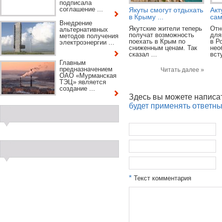
подписала
соглашение ...
Якуты смогут отдыхать
Акт
в Крыму ...
сам
Внедрение
Якутские жители теперь
Отн
альтернативных
получат возможность
для
методов получения
поехать в Крым по
в Р
электроэнергии ...
сниженным ценам. Так
нео
сказал ...
вст
Главным
предназначением
Читать далее »
ОАО «Мурманская
ТЭЦ» является
создание ...
Здесь вы можете написа
будет применять ответн
*
Текст комментария