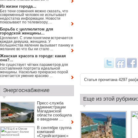
Из жизни города...
Без тени сомнения можно сказать, что
современный человек не испытывает
недостатка информации. Новости
показывают по телевизору, ...
Борьба с целлюлитом для
городской женщины...
Целлюлит. С этим понятием встречается
каждая девушка, женщина. У
большинства явление вызывает панику и
желание во что бы ни стало ...
Женская красота в городе: какая
она?...
Не существует чётких параметров для
составления портрета идеальной
женщины. Насколько прекрасно порой
сочетается умение красиво ...
Статья прочитана 4297 раз(a
Энергоснабжение
Еще из этой рубрики
Пресс-служба
администрации
Магаданской
области сообщила
о введении ...
В сентябре группа
компаний
«Стройгазтранс»