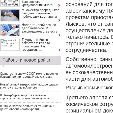
банковского
оснований для тог
кредитования много ...
американскому НА
Множество посредников
сегодня предлагают
проектам приостан
небольшим компаниям
...
Лысков, что от са
Наладить свой бизнес –
дело нелегкое. В
осуществление дв
законодательстве есть
...
только началось. 
Трудоустройство
ограничительные 
секретаря: как это
происходит Как
сотрудничества.
говорится, ...
Собственно, санкц
Районы и новостройки
автомобилестроен
высококачествен
Окунуться в эпоху СССР можно посетив
бывший центр города Новокузнецка
части для автомоб
Новый жилой микрорайон вскоре сдадут
Разрыв космическог
в эксплуатацию в Ачинске
В Петербурге ведется активное
Третьего апреля с
строительство социальных домов
космическое сотру
В Омске вскоре появиться теннисный
центр европейского уровня
официальном доку