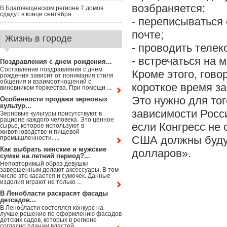
возбраняется:
В Благовещенском регионе 7 домов
сдадут в конце сентября
- переписываться
почте;
Жизнь в городе
- проводить теле
- встречаться на
Поздравления с днем рождения...
Составление поздравления с днем
Кроме этого, гово
рождения зависит от понимания стиля
общения и взаимоотношений с
короткое время за
виновником торжества. При помощи ...
Это нужно для тог
Особенности продажи зерновых
культур...
зависимости Росс
Зерновые культуры присутствуют в
рационе каждого человека. Это ценное
если Конгресс не
сырье, которое используют в
животноводстве и пищевой
США должны буду
промышленности. ...
Как выбрать женские и мужские
долларов».
сумки на летний период?...
Неповторимый образ девушки
завершенным делают аксессуары. В том
числе это касается и сумочек. Данные
изделия играют не только ...
В Ленобласти раскрасят фасады
детсадов...
В Ленобласти состоялся конкурс на
лучше решение по оформлению фасадов
детских садов, которых в регионе
согласно планам властей ...