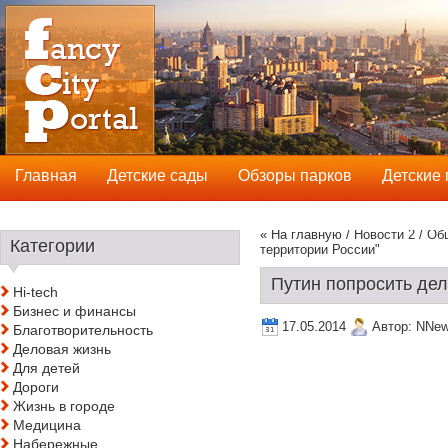
Главная
Детские сады
Обзоры парков
Детские
« На главную
/
Новости 2
/
Об
Категории
территории России"
Путин попросить дел
Hi-tech
Бизнес и финансы
17.05.2014
Автор:
NNe
Благотворительность
Деловая жизнь
Для детей
Дороги
Жизнь в городе
Медицина
Набережные