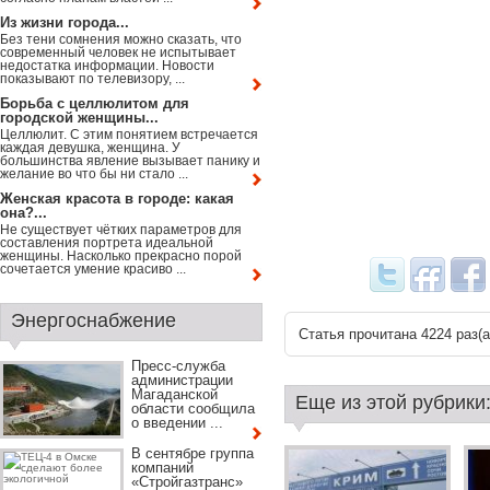
Из жизни города...
Без тени сомнения можно сказать, что
современный человек не испытывает
недостатка информации. Новости
показывают по телевизору, ...
Борьба с целлюлитом для
городской женщины...
Целлюлит. С этим понятием встречается
каждая девушка, женщина. У
большинства явление вызывает панику и
желание во что бы ни стало ...
Женская красота в городе: какая
она?...
Не существует чётких параметров для
составления портрета идеальной
женщины. Насколько прекрасно порой
сочетается умение красиво ...
Энергоснабжение
Статья прочитана 4224 раз(a
Пресс-служба
администрации
Магаданской
Еще из этой рубрики
области сообщила
о введении ...
В сентябре группа
компаний
«Стройгазтранс»