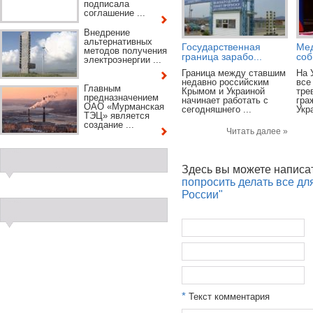
подписала
соглашение ...
Внедрение
альтернативных
Государственная
Мед
методов получения
граница зарабо...
соб
электроэнергии ...
Граница между ставшим
На 
недавно российским
все
Главным
Крымом и Украиной
тре
предназначением
начинает работать с
гра
ОАО «Мурманская
сегодняшнего ...
Укра
ТЭЦ» является
создание ...
Читать далее »
Здесь вы можете написа
попросить делать все дл
России"
*
Текст комментария