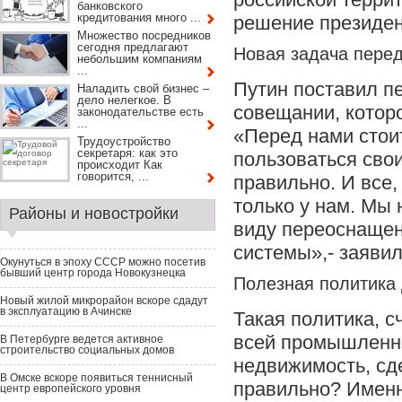
банковского
кредитования много ...
решение президен
Множество посредников
сегодня предлагают
Новая задача пере
небольшим компаниям
...
Путин поставил п
Наладить свой бизнес –
дело нелегкое. В
совещании, котор
законодательстве есть
...
«Перед нами стоит
Трудоустройство
секретаря: как это
пользоваться св
происходит Как
говорится, ...
правильно. И все,
только у нам. Мы 
Районы и новостройки
виду переоснащен
системы»,- заяви
Окунуться в эпоху СССР можно посетив
бывший центр города Новокузнецка
Полезная политика
Новый жилой микрорайон вскоре сдадут
в эксплуатацию в Ачинске
Такая политика, с
всей промышленно
В Петербурге ведется активное
строительство социальных домов
недвижимость
, с
В Омске вскоре появиться теннисный
правильно? Именн
центр европейского уровня