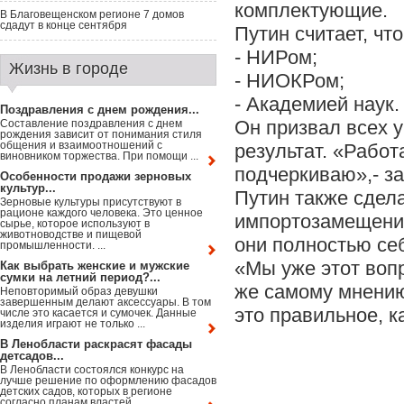
комплектующие.
В Благовещенском регионе 7 домов
сдадут в конце сентября
Путин считает, чт
- НИРом;
Жизнь в городе
- НИОКРом;
- Академией наук.
Поздравления с днем рождения...
Он призвал всех 
Составление поздравления с днем
рождения зависит от понимания стиля
общения и взаимоотношений с
результат. «Работ
виновником торжества. При помощи ...
подчеркиваю»,- з
Особенности продажи зерновых
культур...
Путин также сдела
Зерновые культуры присутствуют в
рационе каждого человека. Это ценное
импортозамещение
сырье, которое используют в
животноводстве и пищевой
они полностью се
промышленности. ...
«Мы уже этот вопр
Как выбрать женские и мужские
сумки на летний период?...
же самому мнению
Неповторимый образ девушки
завершенным делают аксессуары. В том
это правильное, ка
числе это касается и сумочек. Данные
изделия играют не только ...
В Ленобласти раскрасят фасады
детсадов...
В Ленобласти состоялся конкурс на
лучше решение по оформлению фасадов
детских садов, которых в регионе
согласно планам властей ...