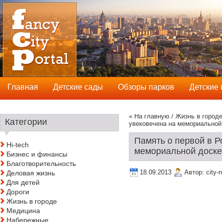
Главная
Детские сады
Обзоры парков
Детские
« На главную
/
Жизнь в город
Категории
увековечена на мемориальной
Память о первой в 
Hi-tech
мемориальной доске
Бизнес и финансы
Благотворительность
18.09.2013
Автор:
city-
Деловая жизнь
Для детей
Дороги
Жизнь в городе
Медицина
Набережные