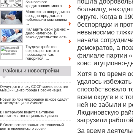
пошла добровольн
банковского
кредитования много ...
больницу, находя
Множество посредников
округе. Когда в 1
сегодня предлагают
небольшим компаниям
беспорядки и про
...
Наладить свой бизнес –
невыносимо тяжки
дело нелегкое. В
законодательстве есть
начала сотруднич
...
демократов, а по
Трудоустройство
секретаря: как это
филиале партии 
происходит Как
говорится, ...
конституционно-д
Районы и новостройки
Хотя в то время 
удалось избежать
Окунуться в эпоху СССР можно посетив
способствовало т
бывший центр города Новокузнецка
всем округе и к 
Новый жилой микрорайон вскоре сдадут
в эксплуатацию в Ачинске
ней не забыли и 
Людиновскую рай
В Петербурге ведется активное
строительство социальных домов
загрузили работой
В Омске вскоре появиться теннисный
центр европейского уровня
За время деятельн