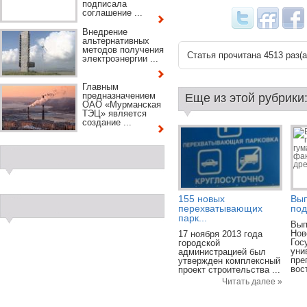
подписала
соглашение ...
Внедрение
альтернативных
методов получения
Статья прочитана 4513 раз(a
электроэнергии ...
Главным
предназначением
Еще из этой рубрики
ОАО «Мурманская
ТЭЦ» является
создание ...
155 новых
Вып
перехватывающих
под
парк...
Вып
Нов
17 ноября 2013 года
Гос
городской
уни
администрацией был
пре
утвержден комплексный
вос
проект строительства ...
Читать далее »