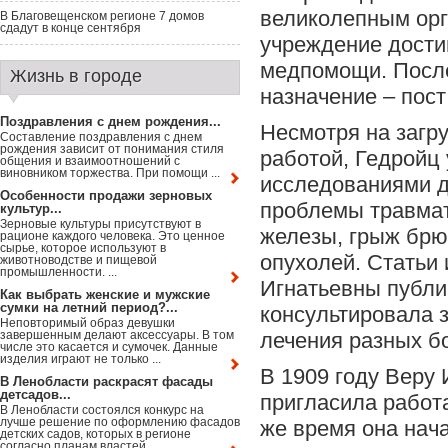
великолепным орг
В Благовещенском регионе 7 домов
сдадут в конце сентября
учреждение дости
медпомощи. Посл
Жизнь в городе
назначение – пост
Поздравления с днем рождения...
Несмотря на загру
Составление поздравления с днем
рождения зависит от понимания стиля
работой, Гедройц
общения и взаимоотношений с
виновником торжества. При помощи ...
исследованиями д
Особенности продажи зерновых
проблемы травмат
культур...
Зерновые культуры присутствуют в
железы, грыж брю
рационе каждого человека. Это ценное
сырье, которое используют в
опухолей. Статьи
животноводстве и пищевой
промышленности. ...
Игнатьевны публи
Как выбрать женские и мужские
сумки на летний период?...
консультировала 
Неповторимый образ девушки
завершенным делают аксессуары. В том
лечения разных б
числе это касается и сумочек. Данные
изделия играют не только ...
В 1909 году Веру
В Ленобласти раскрасят фасады
детсадов...
пригласила работ
В Ленобласти состоялся конкурс на
лучше решение по оформлению фасадов
же время она нача
детских садов, которых в регионе
согласно планам властей ...