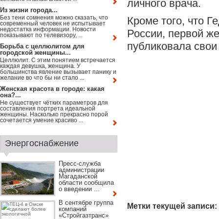
личного врача.
Из жизни города...
Без тени сомнения можно сказать, что
Кроме того, что Г
современный человек не испытывает
недостатка информации. Новости
России, первой ж
показывают по телевизору, ...
публиковала свои 
Борьба с целлюлитом для
городской женщины...
Целлюлит. С этим понятием встречается
каждая девушка, женщина. У
большинства явление вызывает панику и
желание во что бы ни стало ...
Женская красота в городе: какая
она?...
Не существует чётких параметров для
составления портрета идеальной
женщины. Насколько прекрасно порой
сочетается умение красиво ...
Энергоснабжение
Пресс-служба
администрации
Магаданской
области сообщила
о введении ...
В сентябре группа
Метки текущей записи:
компаний
«Стройгазтранс»