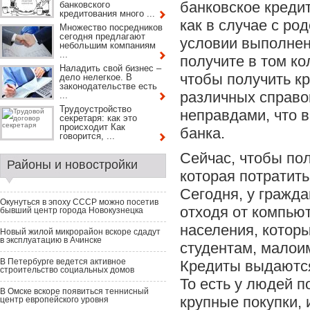
банковское кредит
банковского
кредитования много ...
как в случае с ро
Множество посредников
сегодня предлагают
условии выполнен
небольшим компаниям
...
получите в том ко
Наладить свой бизнес –
чтобы получить к
дело нелегкое. В
законодательстве есть
различных справо
...
Трудоустройство
неправдами, что в
секретаря: как это
происходит Как
банка.
говорится, ...
Сейчас, чтобы пол
Районы и новостройки
которая потратить
Сегодня, у гражд
Окунуться в эпоху СССР можно посетив
отходя от компьют
бывший центр города Новокузнецка
населения, котор
Новый жилой микрорайон вскоре сдадут
в эксплуатацию в Ачинске
студентам, малои
В Петербурге ведется активное
Кредиты выдаются,
строительство социальных домов
То есть у людей п
В Омске вскоре появиться теннисный
крупные покупки, 
центр европейского уровня