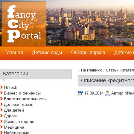
Главная
Детские сады
Обзоры парков
Детские
« На главную
/
Статьи читате
Категории
Описание кредитного
Hi-tech
Бизнес и финансы
17.09.2014
Автор:
NNe
Благотворительность
Деловая жизнь
Для детей
Дороги
Жизнь в городе
Медицина
Набережные