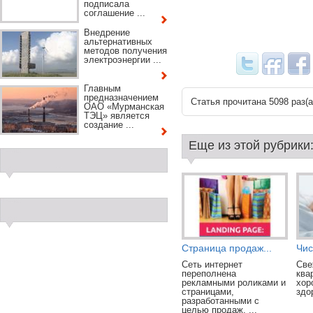
подписала
соглашение ...
Внедрение
альтернативных
методов получения
электроэнергии ...
Главным
предназначением
Статья прочитана 5098 раз(a
ОАО «Мурманская
ТЭЦ» является
создание ...
Еще из этой рубрики
Страница продаж...
Чис
Сеть интернет
Све
переполнена
ква
рекламными роликами и
хор
страницами,
здо
разработанными с
целью продаж. ...