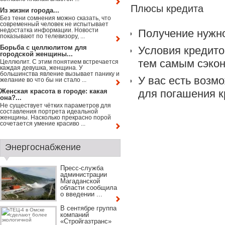
Плюсы кредита
Из жизни города...
Без тени сомнения можно сказать, что
современный человек не испытывает
недостатка информации. Новости
Получение нужн
показывают по телевизору, ...
Борьба с целлюлитом для
Условия кредито
городской женщины...
тем самым сэкон
Целлюлит. С этим понятием встречается
каждая девушка, женщина. У
большинства явление вызывает панику и
У вас есть возм
желание во что бы ни стало ...
Женская красота в городе: какая
для погашения к
она?...
Не существует чётких параметров для
составления портрета идеальной
женщины. Насколько прекрасно порой
сочетается умение красиво ...
Энергоснабжение
Пресс-служба
администрации
Магаданской
области сообщила
о введении ...
В сентябре группа
компаний
«Стройгазтранс»