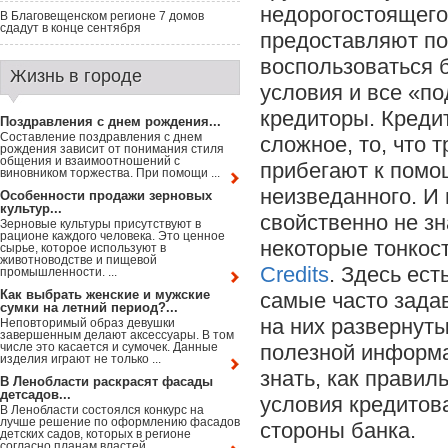
недорогостоящего
В Благовещенском регионе 7 домов
сдадут в конце сентября
предоставляют по
воспользоваться 
Жизнь в городе
условия и все «п
кредиторы. Кредит
Поздравления с днем рождения...
Составление поздравления с днем
сложное, то, что 
рождения зависит от понимания стиля
общения и взаимоотношений с
прибегают к помощ
виновником торжества. При помощи ...
неизведанного. И 
Особенности продажи зерновых
культур...
свойственно не зн
Зерновые культуры присутствуют в
рационе каждого человека. Это ценное
некоторые тонкос
сырье, которое используют в
животноводстве и пищевой
Credits
. Здесь ес
промышленности. ...
Как выбрать женские и мужские
самые часто зада
сумки на летний период?...
на них развернуты
Неповторимый образ девушки
завершенным делают аксессуары. В том
числе это касается и сумочек. Данные
полезной информа
изделия играют не только ...
знать, как правил
В Ленобласти раскрасят фасады
детсадов...
условия кредитова
В Ленобласти состоялся конкурс на
лучше решение по оформлению фасадов
стороны банка.
детских садов, которых в регионе
согласно планам властей ...