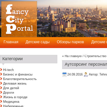
Главная
Детские сады
Обзоры парков
Детские
« На главную
/
Строительство
Категории
Аутсорсинг персона
Hi-tech
Бизнес и финансы
24.09.2016
Автор:
Tehn
Благотворительность
Деловая жизнь
Для детей
Дороги
Жизнь в городе
Медицина
Набережные