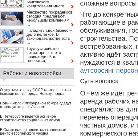
сложные вопросы 
банковского
кредитования много ...
Множество посредников
Что до конкретных
сегодня предлагают
небольшим компаниям
работающие в рамк
...
обслуживания, гос
Наладить свой бизнес –
дело нелегкое. В
строительства. П
законодательстве есть
...
востребованных, 
Трудоустройство
секретаря: как это
активно идёт зас
происходит Как
говорится, ...
нуждаются в ква
аутсорсинг персо
Районы и новостройки
Суть вопроса
Окунуться в эпоху СССР можно посетив
О чём же идёт реч
бывший центр города Новокузнецка
аренда рабочих на
Новый жилой микрорайон вскоре сдадут
в эксплуатацию в Ачинске
специалистов для
перечень операци
В Петербурге ведется активное
строительство социальных домов
частных домов, и
В Омске вскоре появиться теннисный
коммерческого на
центр европейского уровня