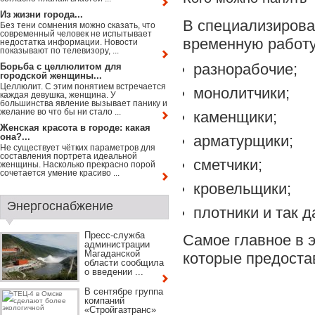
Из жизни города...
В специализирова
Без тени сомнения можно сказать, что
современный человек не испытывает
временную работу
недостатка информации. Новости
показывают по телевизору, ...
разнорабочие;
Борьба с целлюлитом для
городской женщины...
Целлюлит. С этим понятием встречается
монолитчики;
каждая девушка, женщина. У
большинства явление вызывает панику и
желание во что бы ни стало ...
каменщики;
Женская красота в городе: какая
она?...
арматурщики;
Не существует чётких параметров для
составления портрета идеальной
сметчики;
женщины. Насколько прекрасно порой
сочетается умение красиво ...
кровельщики;
Энергоснабжение
плотники и так д
Пресс-служба
Самое главное в 
администрации
Магаданской
которые предоста
области сообщила
о введении ...
В сентябре группа
компаний
«Стройгазтранс»