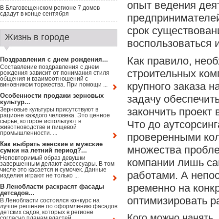
опыт ведения дея
В Благовещенском регионе 7 домов
сдадут в конце сентября
предпринимателей
срок существован
Жизнь в городе
воспользоваться 
Как правило, нео
Поздравления с днем рождения...
Составление поздравления с днем
строительных ком
рождения зависит от понимания стиля
общения и взаимоотношений с
крупного заказа 
виновником торжества. При помощи ...
Особенности продажи зерновых
задачу обеспечит
культур...
закончить проект 
Зерновые культуры присутствуют в
рационе каждого человека. Это ценное
сырье, которое используют в
Что до аутсорсинг
животноводстве и пищевой
промышленности. ...
проверенными кол
Как выбрать женские и мужские
множества пробле
сумки на летний период?...
Неповторимый образ девушки
компании лишь с
завершенным делают аксессуары. В том
числе это касается и сумочек. Данные
работами. А непо
изделия играют не только ...
временно на конкр
В Ленобласти раскрасят фасады
детсадов...
оптимизировать р
В Ленобласти состоялся конкурс на
лучше решение по оформлению фасадов
детских садов, которых в регионе
Кого можно нанять
согласно планам властей ...