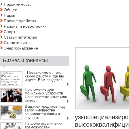
Недвижимость
Общее
Парки
Прочие удобства
Районы и новостройки
Спорт
Статьи читателей
Строительство
Энергоснабжение
Бизнес и финансы
Независимо от того,
какую работу и где вы
ищете. Вам придется ...
Приложение для
мобильных устройств
Uber навсегда изменило
схему ...
Выдачей кредитов под
залог имущества
занимаются банки и
узкоспециализиро
крупные ...
высококвалифицир
На фоне ограничения
возможностей