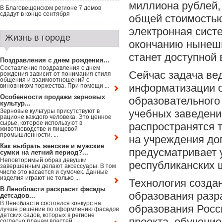
миллиона рублей,
В Благовещенском регионе 7 домов
сдадут в конце сентября
общей стоимостью
электронная сист
Жизнь в городе
окончанию нынешн
станет доступной 
Поздравления с днем рождения...
Составление поздравления с днем
Сейчас задача ве
рождения зависит от понимания стиля
общения и взаимоотношений с
информатизации о
виновником торжества. При помощи ...
Особенности продажи зерновых
образовательного 
культур...
Зерновые культуры присутствуют в
учебных заведени
рационе каждого человека. Это ценное
сырье, которое используют в
распространятся 
животноводстве и пищевой
промышленности. ...
на учреждения до
Как выбрать женские и мужские
предусматривает 
сумки на летний период?...
Неповторимый образ девушки
республиканских 
завершенным делают аксессуары. В том
числе это касается и сумочек. Данные
изделия играют не только ...
Технология созда
В Ленобласти раскрасят фасады
образования разр
детсадов...
В Ленобласти состоялся конкурс на
образования Росс
лучше решение по оформлению фасадов
детских садов, которых в регионе
проекта, обучени
согласно планам властей ...