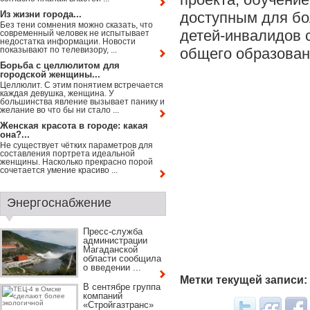
Из жизни города...
доступным для бо
Без тени сомнения можно сказать, что
детей-инвалидов 
современный человек не испытывает
недостатка информации. Новости
показывают по телевизору, ...
общего образован
Борьба с целлюлитом для
городской женщины...
Целлюлит. С этим понятием встречается
каждая девушка, женщина. У
большинства явление вызывает панику и
желание во что бы ни стало ...
Женская красота в городе: какая
она?...
Не существует чётких параметров для
составления портрета идеальной
женщины. Насколько прекрасно порой
сочетается умение красиво ...
Энергоснабжение
Пресс-служба
администрации
Магаданской
области сообщила
о введении ...
Метки текущей записи:
В сентябре группа
компаний
«Стройгазтранс»