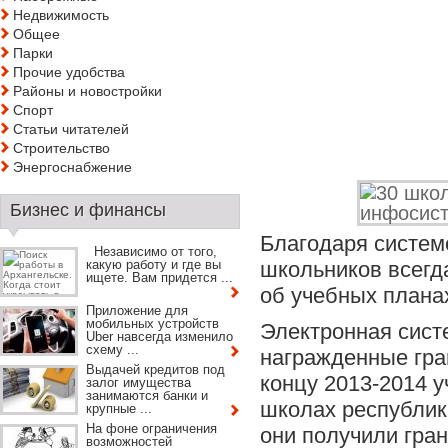
Недвижимость
Общее
Парки
Прочие удобства
Районы и новостройки
Спорт
Статьи читателей
Строительство
Энергоснабжение
Бизнес и финансы
Благодаря систем
Независимо от того,
какую работу и где вы
школьников всегда
ищете. Вам придется ...
об учебных плана
Приложение для
мобильных устройств
Электронная сист
Uber навсегда изменило
схему ...
награжденные гра
Выдачей кредитов под
концу 2013-2014 у
залог имущества
занимаются банки и
школах республик
крупные ...
На фоне ограничения
они получили гра
возможностей