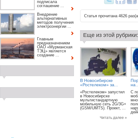
подписала
соглашение ...
Внедрение
Статья прочитана 4626 раз(a
альтернативных
методов получения
электроэнергии ...
Еще из этой рубрики
Главным
предназначением
ОАО «Мурманская
ТЭЦ» является
создание ...
В Новосибирске
Пор
«Ростелеком» за...
на…
«Ростелеком» запустил
С п
в Новосибирске
моб
мультистандартную
мно
мобильную сеть 2G/3G+
пол
(GSM/UMTS). Проект, ...
нар
дей
Читать далее »