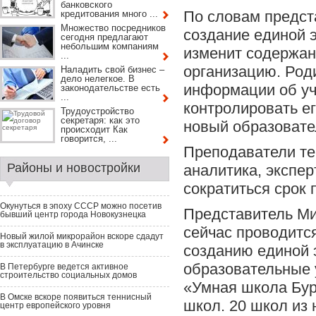
банковского
По словам предст
кредитования много ...
Множество посредников
создание единой 
сегодня предлагают
небольшим компаниям
изменит содержани
...
организацию. Роди
Наладить свой бизнес –
дело нелегкое. В
информации об уч
законодательстве есть
...
контролировать ег
Трудоустройство
секретаря: как это
новый образовате
происходит Как
говорится, ...
Преподаватели те
Районы и новостройки
аналитика, экспер
сократиться срок 
Окунуться в эпоху СССР можно посетив
Представитель Ми
бывший центр города Новокузнецка
сейчас проводитс
Новый жилой микрорайон вскоре сдадут
в эксплуатацию в Ачинске
созданию единой 
образовательные 
В Петербурге ведется активное
строительство социальных домов
«Умная школа Бур
В Омске вскоре появиться теннисный
школ. 20 школ из 
центр европейского уровня