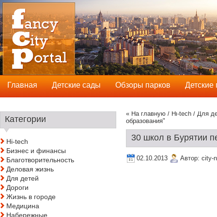
Главная
Детские сады
Обзоры парков
Детские
« На главную
/
Hi-tech
/
Для д
Категории
образования"
30 школ в Бурятии 
Hi-tech
Бизнес и финансы
02.10.2013
Автор:
city-
Благотворительность
Деловая жизнь
Для детей
Дороги
Жизнь в городе
Медицина
Набережные